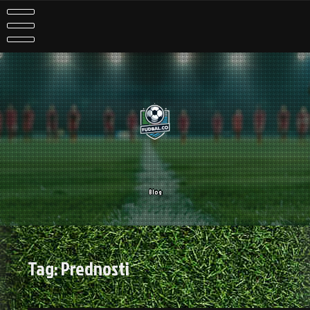
Skip
to
content
Blog
Tag:
Prednosti