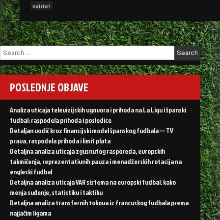
vremena
majstori
–
Majstori
lopte”
Search
for:
POSLEDNJE OBJAVE
Analiza uticaja televizijskih ugovora i prihoda na La Ligu i španski
fudbal: raspodela prihoda i posledice
Detaljan vodič kroz finansijski model španskog fudbala — TV
prava, raspodela prihoda i limit plata
Detaljna analiza uticaja zgusnutog rasporeda, evropskih
takmičenja, reprezentativnih pauza i menadžerskih rotacija na
engleski fudbal
Detaljna analiza uticaja VAR sistema na evropski fudbal: kako
menja suđenje, statistiku i taktiku
Detaljna analiza transfernih tokova iz francuskog fudbala prema
najjačim ligama