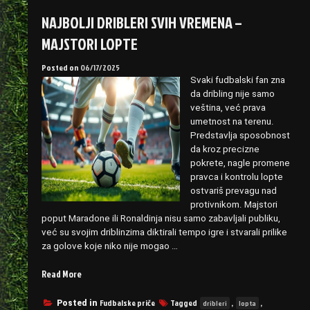
NAJBOLJI DRIBLERI SVIH VREMENA –
MAJSTORI LOPTE
Posted on
06/17/2025
Svaki fudbalski fan zna
da dribling nije samo
veština, već prava
umetnost na terenu.
Predstavlja sposobnost
da kroz precizne
pokrete, nagle promene
pravca i kontrolu lopte
ostvariš prevagu nad
protivnikom. Majstori
poput Maradone ili Ronaldinja nisu samo zabavljali publiku,
već su svojim driblinzima diktirali tempo igre i stvarali prilike
za golove koje niko nije mogao …
“Najbolji
Read More
dribleri
svih
Fudbalske priče
Tagged
,
,
Posted in
dribleri
lopta