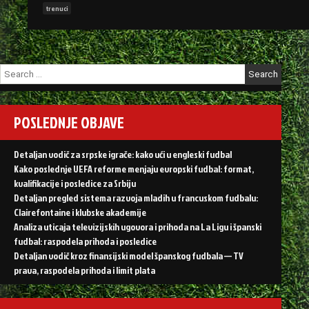
karijeri
trenuci
fudbalskih
zvezda”
Search
for:
POSLEDNJE OBJAVE
Detaljan vodič za srpske igrače: kako ući u engleski fudbal
Kako poslednje UEFA reforme menjaju evropski fudbal: format,
kvalifikacije i posledice za Srbiju
Detaljan pregled sistema razvoja mladih u francuskom fudbalu:
Clairefontaine i klubske akademije
Analiza uticaja televizijskih ugovora i prihoda na La Ligu i španski
fudbal: raspodela prihoda i posledice
Detaljan vodič kroz finansijski model španskog fudbala — TV
prava, raspodela prihoda i limit plata