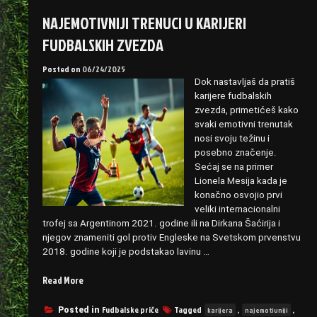
NAJEMOTIVNIJI TRENUCI U KARIJERI
FUDBALSKIH ZVEZDA
Posted on
06/24/2025
Dok nastavljaš da pratiš
karijere fudbalskih
zvezda, primetićeš kako
svaki emotivni trenutak
nosi svoju težinu i
posebno značenje.
Sećaj se na primer
Lionela Mesija kada je
konačno osvojio prvi
veliki internacionalni
trofej sa Argentinom 2021. godine ili na Dirkana Šaćirija i
njegov znameniti gol protiv Engleske na Svetskom prvenstvu
2018. godine koji je podstakao lavinu …
“Najemotivniji
Read More
trenuci
u
Fudbalske priče
Tagged
,
,
Posted in
karijera
najemotivniji