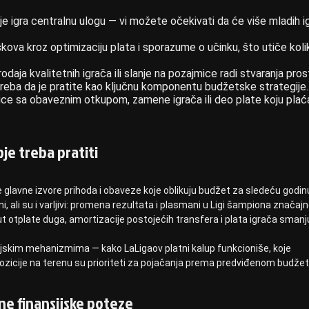
je igra centralnu ulogu — vi možete očekivati da će više mladih i
škova kroz optimizaciju plata i sporazume o učinku, što utiče koli
odaja kvalitetnih igrača ili slanje na pozajmice radi stvaranja pros
treba da je pratite kao ključnu komponentu budžetske strategije.
ice sa obaveznim otkupom, zamene igrača ili deo plate koju plać
je treba pratiti
e glavne izvore prihoda i obaveze koje oblikuju budžet za sledeću godinu
, ali su i varljivi: promena rezultata i plasmani u Ligi šampiona značaj
otplate duga, amortizacije postojećih transfera i plata igrača smanj
ijskim mehanizmima — kako LaLigaov platni kalup funkcioniše, koje
ozicije na terenu su prioriteti za pojačanja prema predviđenom budžet
čne finansijske poteze