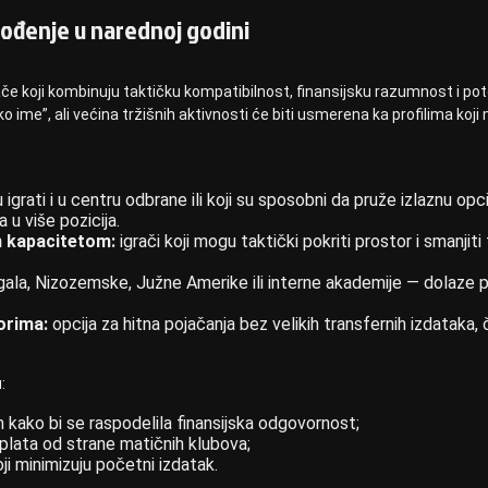
dovođenje u narednoj godini
če koji kombinuju taktičku kompatibilnost, finansijsku razumnost i pot
o ime”, ali većina tržišnih aktivnosti će biti usmerena ka profilima koji
igrati i u centru odbrane ili koji su sposobni da pruže izlaznu opci
u više pozicija.
im kapacitetom:
igrači koji mogu taktički pokriti prostor i smanjiti
gala, Nizozemske, Južne Amerike ili interne akademije — dolaze p
orima:
opcija za hitna pojačanja bez velikih transfernih izdataka,
:
kako bi se raspodelila finansijska odgovornost;
 plata od strane matičnih klubova;
ji minimizuju početni izdatak.