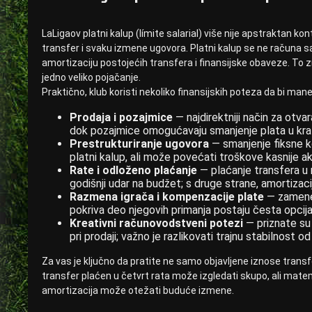
LaLigaov platni kalup (límite salarial) više nije apstraktan ko
transfer i svaku izmene ugovora. Platni kalup se ne računa 
amortizaciju postojećih transfera i finansijske obaveze. To z
jedno veliko pojačanje.
Praktično, klub koristi nekoliko finansijskih poteza da bi mane
Prodaja i pozajmice
— najdirektniji način za otva
dok pozajmice omogućavaju smanjenje plata u kra
Prestrukturiranje ugovora
— smanjenje fiksne ko
platni kalup, ali može povećati troškove kasnije a
Rate i odloženo plaćanje
— plaćanje transfera u 
godišnji udar na budžet; s druge strane, amortizac
Razmena igrača i kompenzacije plate
— zamene 
pokriva deo njegovih primanja postaju česta opcija
Kreativni računovodstveni potezi
— priznate su 
pri prodaji; važno je razlikovati trajnu stabilnost 
Za vas je ključno da pratite ne samo objavljene iznose transfe
transfer plaćen u četvrt rata može izgledati skupo, ali mat
amortizacija može otežati buduće izmene.