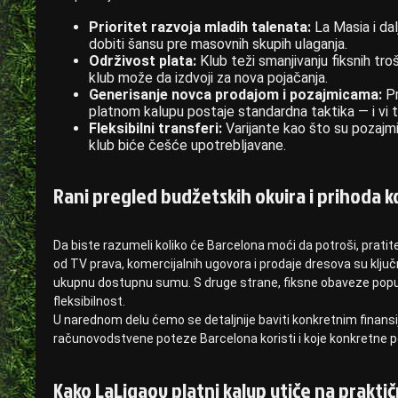
Prioritet razvoja mladih talenata:
La Masia i dal
dobiti šansu pre masovnih skupih ulaganja.
Održivost plata:
Klub teži smanjivanju fiksnih tro
klub može da izdvoji za nova pojačanja.
Generisanje novca prodajom i pozajmicama:
Pr
platnom kalupu postaje standardna taktika — i vi 
Fleksibilni transferi:
Varijante kao što su pozajm
klub biće češće upotrebljavane.
Rani pregled budžetskih okvira i prihoda ko
Da biste razumeli koliko će Barcelona moći da potroši, pratit
od TV prava, komercijalnih ugovora i prodaje dresova su ključni
ukupnu dostupnu sumu. S druge strane, fiksne obaveze poput 
fleksibilnost.
U narednom delu ćemo se detaljnije baviti konkretnim finans
računovodstvene poteze Barcelona koristi i koje konkretne p
Kako LaLigaov platni kalup utiče na prakti