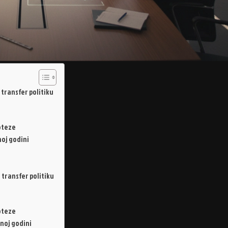
 transfer politiku
poteze
noj godini
 transfer politiku
poteze
dnoj godini