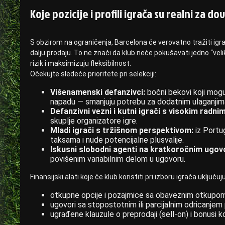
Koje pozicije i profili igrača su realni za 
S obzirom na ograničenja, Barcelona će verovatno tražiti igra
dalju prodaju. To ne znači da klub neće pokušavati jedno “velik
rizik i maksimizuju fleksibilnost.
Očekujte sledeće prioritete pri selekciji:
Višenamenski defanzivci:
bočni bekovi koji mogu 
napadu — smanjuju potrebu za dodatnim ulaganjima 
Defanzivni vezni i kutni igrači s visokim radn
skuplje organizatore igre.
Mladi igrači s tržišnom perspektivom:
iz Portu
taksama i nude potencijalne plusvalije.
Iskusni slobodni agenti na kratkoročnim ugov
povišenim variabilnim delom u ugovoru.
Finansijski alati koje će klub koristiti pri izboru igrača uključuju
otkupne opcije i pozajmice sa obaveznim otkupom 
ugovori sa stopostotnim ili parcijalnim odricanjem
ugrađene klauzule o preprodaji (sell-on) i bonusi ko