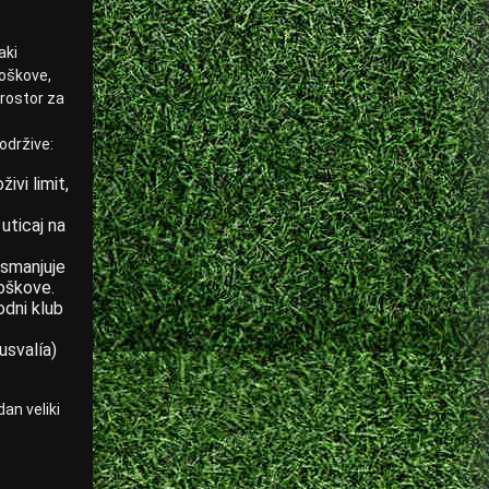
aki
roškove,
prostor za
 održive:
ivi limit,
uticaj na
 smanjuje
roškove.
odni klub
usvalía)
an veliki