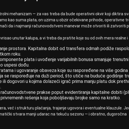
ntrolni mehanizam — za vas treba da bude operativni okvir koji diktira sv
samo kao suma plata; on uzima u obzir očekivane prihode, operativne t
nači da i najmanji računovodstveni manevar može otvoriti ili zatvoriti 
vrisao unutar kalupa, a vi treba da pratite koje su od ovih mera realne i
ranje prostora. Kapitalna dobit od transfera odmah podiže raspolož
tkom roku.
mponente plata i uvođenje varijabilnih bonusa smanjuje trenutni 
ko uspesi dođu.
ratama i ugovaranje obaveza koje su raspoređene na više godina
ija se raspoređuje na duži period, što utiče na buduće godišnje t
ili dogovori u kojima dolazeći igrač prima manju platu dok preth
.
računovodstvene prakse poput evidentiranja kapitalne dobiti (pl
od privremenih rešenja koja poboljšavaju brojke samo na kratko.
ra, već i strukturu plaćanja, trajanje ugovora i eventualne klauzule. Jed
ematički stvara manji udarac na tekuću sezonu — i obratno, dugoročna