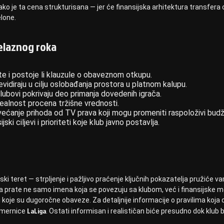
kako je ta cena strukturisana — jer će finansijska arhitektura transfera 
elone.
elaznog roka
ate i postoje li klauzule o obaveznom otkupu.
evidiraju u cilju oslobađanja prostora u platnom kalupu.
lubovi pokrivaju deo primanja dovedenih igrača.
i realnost procena tržišne vrednosti.
povećanje prihoda od TV prava koji mogu promeniti raspoloživi budž
 ciljevi i prioriteti koje klub javno postavlja.
tski teret — strpljenje i pažljivo praćenje ključnih pokazatelja pružiće va
ba da prate ne samo imena koja se povezuju sa klubom, već i finansijske
 i koje su dugoročne obaveze. Za detaljnije informacije o pravilima koja 
LaLiga
 smernice
. Ostati informisan i realističan biće presudno dok klub 