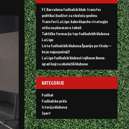
FC Barcelona fudbalski klub: transfer
politika i budžet za sledeću godinu
Transferi La Lige: kako klupske strategije
utiču na plasman u tabeli
Taktičke formacije top fudbalskih klubova
La Lige
Lista fudbalskih klubova Španije po titula —
ko je najuspešniji?
La Liga fudbalski klubovi i njihove ikone:
igrači koji su obeležili klubove
KATEGORIJE
Fudbal
Fudbalske priče
Istorija klubova
Sport