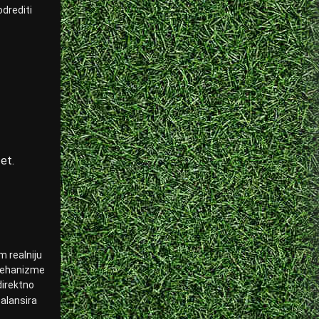
odrediti
et.
m realniju
 mehanizme
direktno
balansira