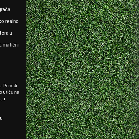
grača
ko realno
tora u
a matični
. Prihodi
no utiču na
uju
u.