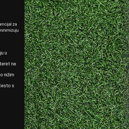
encijal za
 minimizuju
ju u
 teret na
o nižim
 često s