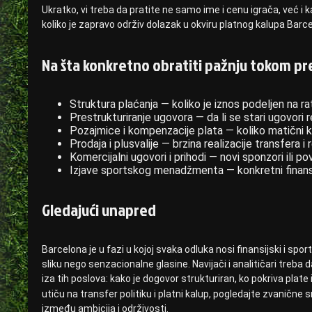
Ukratko, vi treba da pratite ne samo ime i cenu igrača, već i 
koliko je zapravo održiv dolazak u okviru platnog kalupa Barc
Na šta konkretno obratiti pažnju tokom pr
Struktura plaćanja — koliko je iznos podeljen na r
Prestrukturiranje ugovora — da li se stari ugovori r
Pozajmice i kompenzacije plata — koliko matični k
Prodaja i plusvalije — brzina realizacije transfera 
Komercijalni ugovori i prihodi — novi sponzori ili 
Izjave sportskog menadžmenta — konkretni finansijski
Gledajući unapred
Barcelona je u fazi u kojoj svaka odluka nosi finansijski i spor
sliku nego senzacionalne glasine. Navijači i analitičari tre
iza tih poslova: kako je dogovor strukturiran, ko pokriva plate
utiču na transfer politiku i platni kalup, pogledajte zvanične
između ambicija i održivosti.