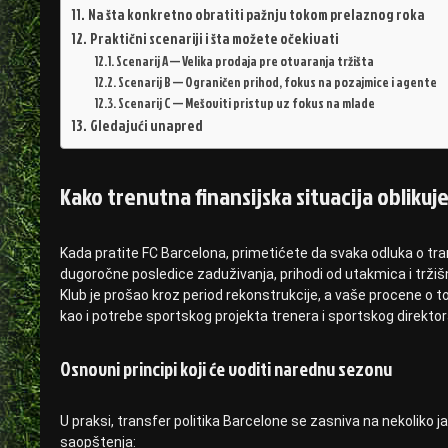
Na šta konkretno obratiti pažnju tokom prelaznog roka
Praktični scenariji i šta možete očekivati
Scenarij A — Velika prodaja pre otvaranja tržišta
Scenarij B — Ograničen prihod, fokus na pozajmice i agente
Scenarij C — Mešoviti pristup uz fokus na mlade
Gledajući unapred
Kako trenutna finansijska situacija oblikuj
Kada pratite FC Barcelona, primetićete da svaka odluka o tra
dugoročne posledice zaduživanja, prihodi od utakmica i tržiš
Klub je prošao kroz period rekonstrukcije, a vaše procene o t
kao i potrebe sportskog projekta trenera i sportskog direktor
Osnovni principi koji će voditi narednu sezonu
U praksi, transfer politika Barcelone se zasniva na nekoliko ja
saopštenja: