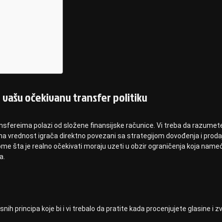
e vašu očekivanu transfer politiku
nsfereima polazi od složene finansijske računice. Vi treba da razumet
na vrednost igrača direktno povezani sa strategijom dovođenja i prodaj
ome šta je realno očekivati moraju uzeti u obzir ograničenja koja name
a.
snih principa koje bi i vi trebalo da pratite kada procenjujete glasine i 