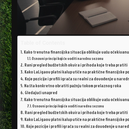
Table of Contents
Kako trenutna finansijska situacija oblikuje vašu očekivanu
Osnovni principi koji će voditi narednu sezonu
Rani pregled budžetskih okvira i prihoda koje treba pratiti
Kako LaLigaov platni kalup utiče na praktične finansijske 
Koje pozicije i profili igrača su realni za dovođenje u nared
Na šta konkretno obratiti pažnju tokom prelaznog roka
Gledajući unapred
Kako trenutna finansijska situacija oblikuje vašu očekivanu
Osnovni principi koji će voditi narednu sezonu
Rani pregled budžetskih okvira i prihoda koje treba pratiti
Kako LaLigaov platni kalup utiče na praktične finansijske 
Koje pozicije i profili igrača su realni za dovođenje u nare