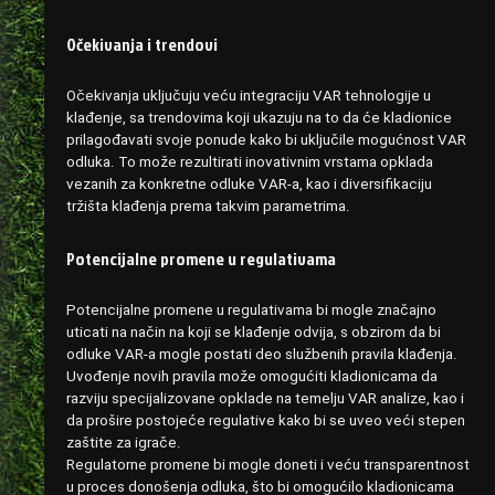
Očekivanja i trendovi
Očekivanja uključuju veću integraciju VAR tehnologije u
klađenje, sa trendovima koji ukazuju na to da će kladionice
prilagođavati svoje ponude kako bi uključile mogućnost VAR
odluka. To može rezultirati inovativnim vrstama opklada
vezanih za konkretne odluke VAR-a, kao i diversifikaciju
tržišta klađenja prema takvim parametrima.
Potencijalne promene u regulativama
Potencijalne promene u regulativama bi mogle značajno
uticati na način na koji se klađenje odvija, s obzirom da bi
odluke VAR-a mogle postati deo službenih pravila klađenja.
Uvođenje novih pravila može omogućiti kladionicama da
razviju specijalizovane opklade na temelju VAR analize, kao i
da prošire postojeće regulative kako bi se uveo veći stepen
zaštite za igrače.
Regulatorne promene bi mogle doneti i veću transparentnost
u proces donošenja odluka, što bi omogućilo kladionicama