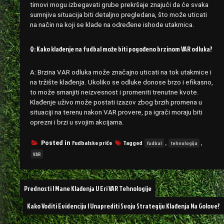
timovi mogu izbegavati grube prekršaje znajući da će svaka
sumnjiva situacija biti detaljno pregledana, što može uticati
na način na koji se klade na određene ishode utakmica.
Q: Kako klađenje na fudbal može biti pogođeno brzinom VAR odluka?
A: Brzina VAR odluka može značajno uticati na tok utakmice i
na tržište klađenja. Ukoliko se odluke donose brzo i efikasno,
to može smanjiti neizvesnost i promeniti trenutne kvote.
Klađenje uživo može postati izazov zbog brzih promena u
situaciji na terenu nakon VAR provere, pa igrači moraju biti
oprezni i brzi u svojim akcijama.
Fudbalske priče
Tagged
,
,
Posted in
fudbal
tehnologija
VAR
Post
Prednosti I Mane Klađenja U Eri VAR Tehnologije
navigation
Kako Voditi Evidenciju I Unaprediti Svoju Strategiju Klađenja Na Golove?