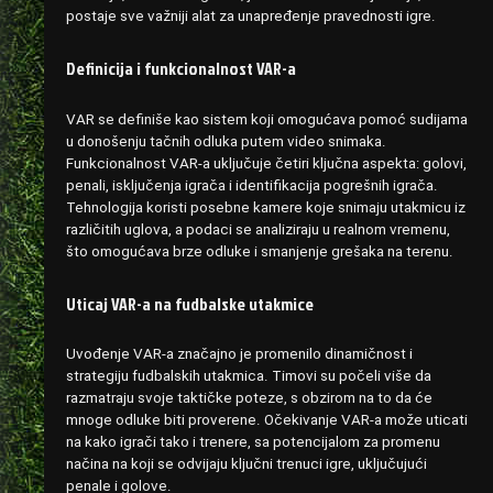
postaje sve važniji alat za unapređenje pravednosti igre.
Definicija i funkcionalnost VAR-a
VAR se definiše kao sistem koji omogućava pomoć sudijama
u donošenju tačnih odluka putem video snimaka.
Funkcionalnost VAR-a uključuje četiri ključna aspekta: golovi,
penali, isključenja igrača i identifikacija pogrešnih igrača.
Tehnologija koristi posebne kamere koje snimaju utakmicu iz
različitih uglova, a podaci se analiziraju u realnom vremenu,
što omogućava brze odluke i smanjenje grešaka na terenu.
Uticaj VAR-a na fudbalske utakmice
Uvođenje VAR-a značajno je promenilo dinamičnost i
strategiju fudbalskih utakmica. Timovi su počeli više da
razmatraju svoje taktičke poteze, s obzirom na to da će
mnoge odluke biti proverene. Očekivanje VAR-a može uticati
na kako igrači tako i trenere, sa potencijalom za promenu
načina na koji se odvijaju ključni trenuci igre, uključujući
penale i golove.