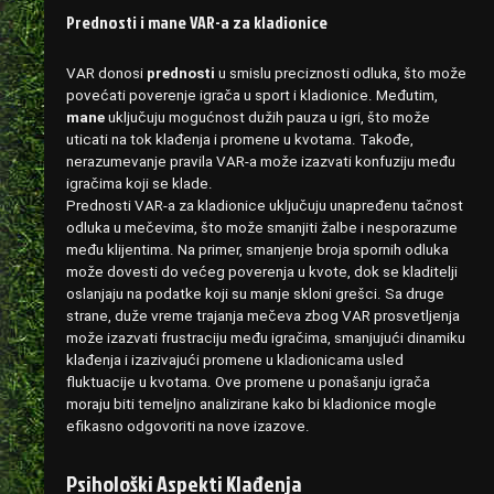
Prednosti i mane VAR-a za kladionice
VAR donosi
prednosti
u smislu preciznosti odluka, što može
povećati poverenje igrača u sport i kladionice. Međutim,
mane
uključuju mogućnost dužih pauza u igri, što može
uticati na tok klađenja i promene u kvotama. Takođe,
nerazumevanje pravila VAR-a može izazvati konfuziju među
igračima koji se klade.
Prednosti VAR-a za kladionice uključuju unapređenu tačnost
odluka u mečevima, što može smanjiti žalbe i nesporazume
među klijentima. Na primer, smanjenje broja spornih odluka
može dovesti do većeg poverenja u kvote, dok se kladitelji
oslanjaju na podatke koji su manje skloni grešci. Sa druge
strane, duže vreme trajanja mečeva zbog VAR prosvetljenja
može izazvati frustraciju među igračima, smanjujući dinamiku
klađenja i izazivajući promene u kladionicama usled
fluktuacije u kvotama. Ove promene u ponašanju igrača
moraju biti temeljno analizirane kako bi kladionice mogle
efikasno odgovoriti na nove izazove.
Psihološki Aspekti Klađenja