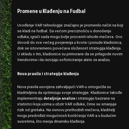
Promene u Klađenju na Fudbal
Uvođenje VAR tehnologije značajno je promenilo način na koji
se kladi na fudbal. Sa većom preciznošću u donošenju
odluka, igrači sada mogu bolje proceniti ishode mečeva. Ovo
dovodi do sve većeg povjerenja u kvote i ponude kladionica,
dok se istovremeno povećava složenost strategija klađenja.
U skladu s tim, kladionice su primorane da se prilagode novim
trendovima i da razvijaju sofisticiranije alate za analizu.
Nova pravila i strategije klađenja
Nova pravila usvojena zahvaljujući VAR-u omogućila su
kladiteljima da optimizuju svoje strategije. Kladionice takođe
implementiraju
detaljnije analize
i strategije bazirane na
statistici koja uzima u obzir VAR odluke, čime se smanjuje
rizik od grešaka. Na osnovu prethodnih mečeva, kladitelji
mogu predviđati mogućnosti korišćenja VAR-a u budućim
susretima, što menja dinamiku klađenja.