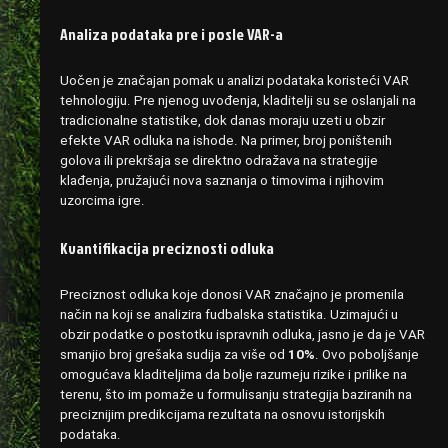
Analiza podataka pre i posle VAR-a
Uočen je značajan pomak u analizi podataka koristeći VAR
tehnologiju. Pre njenog uvođenja, kladitelji su se oslanjali na
tradicionalne statistike, dok danas moraju uzeti u obzir
efekte VAR odluka na ishode. Na primer, broj poništenih
golova ili prekršaja se direktno odražava na strategije
klađenja, pružajući nova saznanja o timovima i njihovim
uzorcima igre.
Kvantifikacija preciznosti odluka
Preciznost odluka koje donosi VAR značajno je promenila
način na koji se analizira fudbalska statistika. Uzimajući u
obzir podatke o postotku ispravnih odluka, jasno je da je VAR
smanjio broj grešaka sudija za više od
10%
. Ovo poboljšanje
omogućava kladiteljima da bolje razumeju rizike i prilike na
terenu, što im pomaže u formulisanju strategija baziranih na
preciznijim predikcijama rezultata na osnovu istorijskih
podataka.