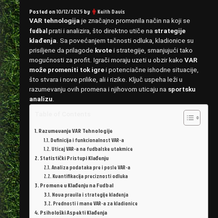
Posted on
10/12/2025
by
Keith Davis
VAR tehnologija
je značajno promenila način na koji se
fudbal
prati i analizira, što direktno utiče na
strategije
klađenja
. Sa povećanjem tačnosti odluka, kladionice su
prisiljene da prilagode
kvote
i strategije, smanjujući tako
mogućnosti za profit. Igrači moraju uzeti u obzir kako
VAR
može promeniti tok igre
i potenciačne ishodne situacije,
što stvara i nove prilike, ali i rizike. Ključ uspeha leži u
razumevanju ovih promena i njihovom uticaju na
sportsku
analizu
.
Table of Contents
Razumevanje VAR Tehnologije
Definicija i funkcionalnost VAR-a
Uticaj VAR-a na fudbalske utakmice
Statistički Pristupi Klađenju
Analiza podataka pre i posle VAR-a
Kvantifikacija preciznosti odluka
Promene u Klađenju na Fudbal
Nova pravila i strategije klađenja
Prednosti i mane VAR-a za kladionice
Psihološki Aspekti Klađenja