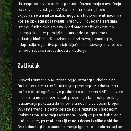
da unaprede svoje praksi i ponude. Razmatranja o uvođenju
obaveznih izveštaja o VAR odlukama, kao i njihovo
uključivanje u analize rizika, mogu znatno promeniti način na
koji se opklade postavljaju i vrednuju. Povećana saradnja
između fudbalskih saveza i kladionica može dovesti do
sinergije koja će poboljšati standarde i odgovornost u
industriji klađenja. S obzirom na brzi razvoj tehnologije,
adaptacija regulativa postaje ključna za očuvanje ravnoteže
između zabave i pravednosti u klađenju.
Zaključak
U svetlu primene VAR tehnologije, strategije klađenja na
fudbal postale su sofisticiranije i preciznije. Kladionice su
počele da integrišu nove podatke o odlukama VAR-a u svoje
analize, čime se može uočiti povećanje tačnosti predikcija.
Istraživanja pokazuju da timovi s timovima sa većim brojem
VAR intervencija često beleže bolje rezultate u sledećim
utakmicama. Kladitelji sada moraju pažljivo pratiti kako VAR
utiče na igre, jer
mali detalji mogu doneti velike dobitke
.
Ova tehnologija ne samo da menja igru, već i način na koji se