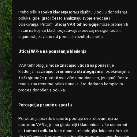
Psihološki aspekti klađenja igraju ključnu ulogu u donošenju
odluka, gde igrači često analiziraju svoje emocije i
očekivanja. Pritom,
uticaj VAR tehnologije
može promeniti
način na koji se kladi, pojačavajući osećaj nesigurnosti ili
sigurnosti, zavisno od poena ili rezultata meča.
Uticaj VAR-a na ponašanje klađenja
VAR tehnologija može značajno uticati na ponašanje
klađenja, izazivajući
promene u strategijama
i očekivanjima.
Klađenje
može postati sve više emocionalno, jer igrači često
reaguju na trenutne odluke sudija, što dodatno komplicira
proces donošenja odluka.
Percepcija pravde u sportu
Percepcija pravde u sportu postaje sve relevantnija uz
upotrebu VAR-a, jer su gledatelji i kladioničari više usmereni
na
tačnost odluka
koje donosi tehnologija. Iako se očekuje
da VAR smanji broj spornih situacija, percepcija pravde varira