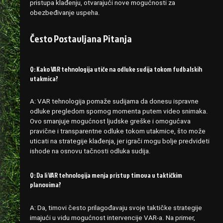
pristupa klađenju, otvarajući nove mogućnosti za
obezbeđivanje uspeha.
Često Postavljana Pitanja
Q: Kako VAR tehnologija utiče na odluke sudija tokom fudbalskih
utakmica?
A: VAR tehnologija pomaže sudijama da donesu ispravne
odluke pregledom spornog momenta putem video snimaka.
Ovo smanjuje mogućnost ljudske greške i omogućava
pravične i transparentne odluke tokom utakmice, što može
uticati na strategije klađenja, jer igrači mogu bolje predvideti
ishode na osnovu tačnosti odluka sudija.
Q: Da li VAR tehnologija menja pristup timova u taktičkim
planovima?
A: Da, timovi često prilagođavaju svoje taktičke strategije
imajući u vidu mogućnost intervencije VAR-a. Na primer,