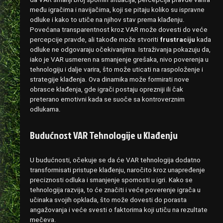
među igračima i navijačima, koji se pitaju koliko su ispravne
odluke i kako to utiče na njihov stav prema klađenju.
Povećana transparentnost kroz VAR može dovesti do veće
percepcije pravde, ali takođe može stvoriti
frustraciju
kada
odluke ne odgovaraju očekivanjima. Istraživanja pokazuju da,
iako je VAR usmeren na smanjenje grešaka, nivo poverenja u
tehnologiju i dalje varira, što može uticati na raspoloženje i
strategije klađenja. Ova dinamika može formirati nove
obrasce klađenja, gde igrači postaju oprezniji ili čak
preterano emotivni kada se suoče sa kontroverznim
odlukama.
Budućnost VAR Tehnologije u Klađenju
U budućnosti, očekuje se da će VAR tehnologija dodatno
transformisati pristupe klađenju, naročito kroz unapređenje
preciznosti odluka i smanjenje spornosti u igri. Kako se
tehnologija razvija, to će značiti i veće poverenje igrača u
učinaka svojih opklada, što može dovesti do porasta
angažovanja i veće svesti o faktorima koji utiču na rezultate
mečeva.