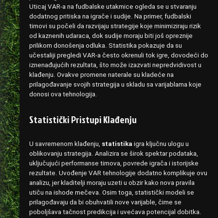
Uticaj VAR-a na fudbalske utakmice ogleda se u stvaranju
dodatnog pritiska na igrače i sudije. Na primer, fudbalski
timovi su počeli da razvijaju strategije koje minimiziraju rizik
od kaznenih udaraca, dok sudije moraju biti još opreznije
prilikom donošenja odluka. Statistika pokazuje da su
učestaliji pregledi VAR-a često okrenuli tok igre, dovodeći do
iznenađujućih rezultata, što može izazvati nepredvidivost u
klađenju. Ovakve promene naterale su kladeće na
prilagođavanje svojih strategija u skladu sa varijablama koje
donosi ova tehnologija.
Statistički Pristupi Klađenju
U savremenom klađenju,
statistika
igra ključnu ulogu u
oblikovanju strategija. Analizira se širok spektar podataka,
uključujući performanse timova, povrede igrača i istorijske
rezultate. Uvođenje VAR tehnologije dodatno komplikuje ovu
analizu, jer kladitelji moraju uzeti u obzir kako nova pravila
utiču na ishode mečeva. Osim toga, statistički modeli se
prilagođavaju da bi obuhvatili nove varijable, čime se
poboljšava tačnost predikcija i uvećava potencijal dobitka.