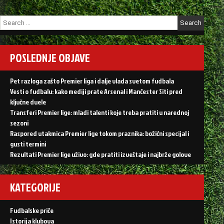
Search
for:
POSLEDNJE OBJAVE
Pet razloga zašto Premier liga i dalje vlada svetom fudbala
Vesti o fudbalu: kako mediji prate Arsenal i Mančester Siti pred
ključne duele
Transferi Premier lige: mladi talenti koje treba pratiti u narednoj
sezoni
Raspored utakmica Premier lige tokom praznika: božićni specijal i
gusti termini
Rezultati Premier lige uživo: gde pratiti izveštaje i najbrže golove
KATEGORIJE
Fudbalske priče
Istorija klubova