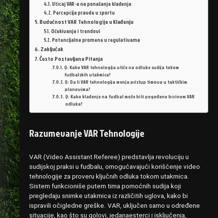
Uticaj VAR-a na ponašanje klađenja
Percepcija pravde u sportu
Budućnost VAR Tehnologije u Klađenju
Očekivanja i trendovi
Potencijalne promene u regulativama
Zaključak
Često Postavljana Pitanja
Q: Kako VAR tehnologija utiče na odluke sudija tokom
fudbalskih utakmica?
Q: Da li VAR tehnologija menja pristup timova u taktičkim
planovima?
Q: Kako klađenje na fudbal može biti pogođeno brzinom VAR
odluka?
Razumevanje VAR Tehnologije
VAR (Video Assistant Referee) predstavlja revoluciju u
sudijskoj praksi u fudbalu, omogućavajući korišćenje video
tehnologije za proveru ključnih odluka tokom utakmica.
Sistem funkcioniše putem tima pomoćnih sudija koji
pregledaju snimke utakmica iz različitih uglova, kako bi
ispravili očigledne greške. VAR, uključen samo u određene
situacije, kao što su golovi, jedanaesterci i isključenja,