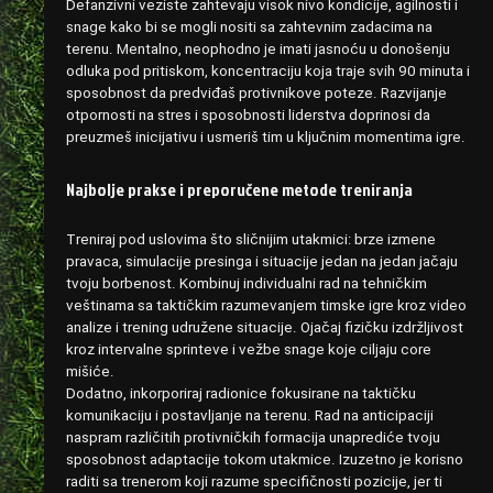
Defanzivni veziste zahtevaju visok nivo kondicije, agilnosti i
snage kako bi se mogli nositi sa zahtevnim zadacima na
terenu. Mentalno, neophodno je imati jasnoću u donošenju
odluka pod pritiskom, koncentraciju koja traje svih 90 minuta i
sposobnost da predviđaš protivnikove poteze. Razvijanje
otpornosti na stres i sposobnosti liderstva doprinosi da
preuzmeš inicijativu i usmeriš tim u ključnim momentima igre.
Najbolje prakse i preporučene metode treniranja
Treniraj pod uslovima što sličnijim utakmici: brze izmene
pravaca, simulacije presinga i situacije jedan na jedan jačaju
tvoju borbenost. Kombinuj individualni rad na tehničkim
veštinama sa taktičkim razumevanjem timske igre kroz video
analize i trening udružene situacije. Ojačaj fizičku izdržljivost
kroz intervalne sprinteve i vežbe snage koje ciljaju core
mišiće.
Dodatno, inkorporiraj radionice fokusirane na taktičku
komunikaciju i postavljanje na terenu. Rad na anticipaciji
naspram različitih protivničkih formacija unaprediće tvoju
sposobnost adaptacije tokom utakmice. Izuzetno je korisno
raditi sa trenerom koji razume specifičnosti pozicije, jer ti