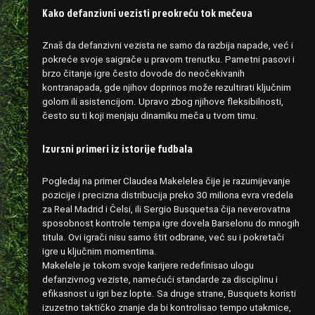
Kako defanzivni vezisti preokreću tok mečeva
Znaš da defanzivni vezista ne samo da razbija napade, već i
pokreće svoje saigrače u pravom trenutku. Pametni pasovi i
brzo čitanje igre često dovode do neočekivanih
kontranapada, gde njihov doprinos može rezultirati ključnim
golom ili asistencijom. Upravo zbog njihove fleksibilnosti,
često su ti koji menjaju dinamiku meča u tvom timu.
Izvrsni primeri iz istorije fudbala
Pogledaj na primer Claudea Makelelea čije je razumijevanje
pozicije i precizna distribucija preko 30 miliona evra vredela
za Real Madrid i Čelsi, ili Sergio Busquetsa čija neverovatna
sposobnost kontrole tempa igre dovela Barselonu do mnogih
titula. Ovi igrači nisu samo štit odbrane, već su i pokretači
igre u ključnim momentima.
Makelele je tokom svoje karijere redefinisao ulogu
defanzivnog veziste, namećući standarde za disciplinu i
efikasnost u igri bez lopte. Sa druge strane, Busquets koristi
izuzetno taktičko znanje da bi kontrolisao tempo utakmice,