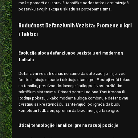
može pomoći da ispraviš tehničke nedostatke i optimizuješ
postavku svojih akcija u skladu sa potrebama tima.
Budućnost Defanzivnih Vezista: Promene u Igri
i Taktici
Evolucija uloga defanzivnog vezista u eri modernog
fudbala
Defanzivni vezisti danas ne samo da štite zadnju liniju, već
često iniciraju napade i diktiraju ritam igre. Postoji veći fokus
na tehniku, precizno dodavanje i prilagodljivost različitim
taktičkim sistemima. Primeri poput Lucióna Toni Kroosa ili
Rodrija pokazuju kako moderna uloga kombinuje defanzivnu
čvrstinu sa kreativnošću, zahtevajući od igrača da budu
kompletni fudbaleri, spremni da brzo menjaju faze igre.
Uticaj tehnologije i analize igre na razvoj pozicije