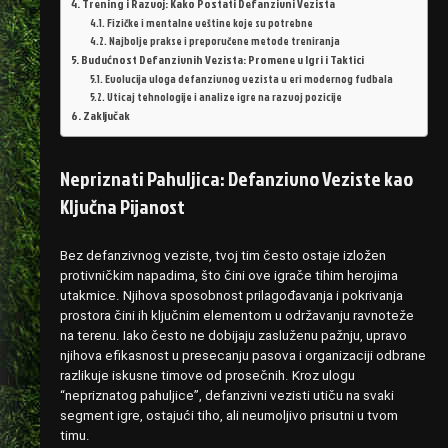
Trening i Razvoj: Kako Postati Defanzivni Vezista
Fizičke i mentalne veštine koje su potrebne
Najbolje prakse i preporučene metode treniranja
Budućnost Defanzivnih Vezista: Promene u Igri i Taktici
Evolucija uloga defanzivnog vezista u eri modernog fudbala
Uticaj tehnologije i analize igre na razvoj pozicije
Zaključak
Nepriznati Pahuljica: Defanzivno Veziste kao
Ključna Pijanost
Bez defanzivnog veziste, tvoj tim često ostaje izložen
protivničkim napadima, što čini ove igrače tihim herojima
utakmice. Njihova sposobnost prilagođavanja i pokrivanja
prostora čini ih ključnim elementom u održavanju ravnoteže
na terenu. Iako često ne dobijaju zasluženu pažnju, upravo
njihova efikasnost u presecanju pasova i organizaciji odbrane
razlikuje iskusne timove od prosečnih. Kroz ulogu
“nepriznatog pahuljice”, defanzivni vezisti utiču na svaki
segment igre, ostajući tiho, ali neumoljivo prisutni u tvom
timu.