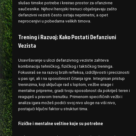
slušao timske potrebe i kreirao prostor za ofanzivne
saučesnike. Njihovi herojski trenuci objašnjavaju zašto
defanzivni vezisti često ostaju neprimetni, a opet
neprocenjivi u pobedama velikih timova.
Trening i Razvoj: Kako Postati Defanzivni
Vezista
Usavršavanje u ulozi defanzivnog veziste zahteva
kombinaciju tehničkog, fizičkog i taktičkog treninga.
Fokusiraš se na razvoj brzih refleksa, izdržljivosti i preciznosti
u pas igri, ali i na sposobnost čitanja igre. Integrisan pristup
treninzima, koji uključuje rad s loptom, vežbe snage i
mentalne pripreme, gradi tvoju sposobnost da pokriješ teren i
reaguješ u pravom trenutku. Primenom specifičnih vežbi i
analiza igara možeš podići svoj nivo uloge na viši nivo,
postajući ključni faktor u strukturi tima.
Fizičke i mentalne veštine koje su potrebne