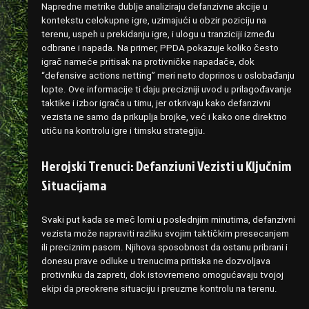
Napredne metrike dublje analiziraju defanzivne akcije u
kontekstu celokupne igre, uzimajući u obzir poziciju na
terenu, uspeh u prekidanju igre, i ulogu u tranziciji između
odbrane i napada. Na primer, PPDA pokazuje koliko često
igrač nameće pritisak na protivničke napadače, dok
“defensive actions netting” meri neto doprinos u oslobađanju
lopte. Ove informacije ti daju precizniji uvod u prilagođavanje
taktike i izbor igrača u timu, jer otkrivaju kako defanzivni
vezista ne samo da prikuplja brojke, već i kako one direktno
utiču na kontrolu igre i timsku strategiju.
Herojski Trenuci: Defanzivni Vezisti u Ključnim
Situacijama
Svaki put kada se meč lomi u poslednjim minutima, defanzivni
vezista može napraviti razliku svojim taktičkim presecanjem
ili preciznim pasom. Njihova sposobnost da ostanu pribrani i
donesu prave odluke u trenucima pritiska ne dozvoljava
protivniku da zapreti, dok istovremeno omogućavaju tvojoj
ekipi da preokrene situaciju i preuzme kontrolu na terenu.