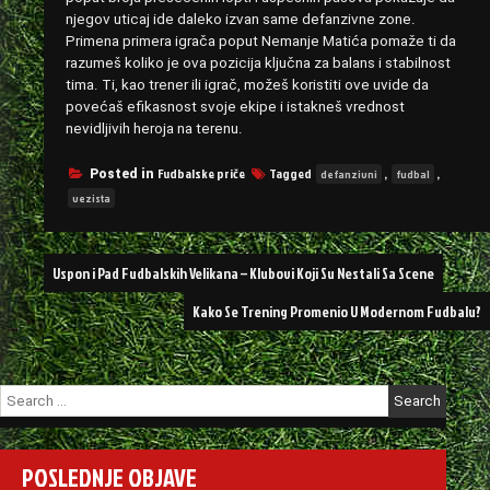
njegov uticaj ide daleko izvan same defanzivne zone.
Primena primera igrača poput Nemanje Matića pomaže ti da
razumeš koliko je ova pozicija ključna za balans i stabilnost
tima. Ti, kao trener ili igrač, možeš koristiti ove uvide da
povećaš efikasnost svoje ekipe i istakneš vrednost
nevidljivih heroja na terenu.
Fudbalske priče
Tagged
,
,
Posted in
defanzivni
fudbal
vezista
Post
Uspon i Pad Fudbalskih Velikana – Klubovi Koji Su Nestali Sa Scene
navigation
Kako Se Trening Promenio U Modernom Fudbalu?
Search
for:
POSLEDNJE OBJAVE