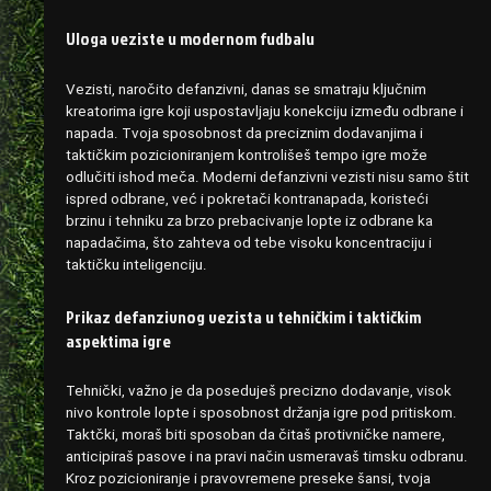
Uloga veziste u modernom fudbalu
Vezisti, naročito defanzivni, danas se smatraju ključnim
kreatorima igre koji uspostavljaju konekciju između odbrane i
napada. Tvoja sposobnost da preciznim dodavanjima i
taktičkim pozicioniranjem kontrolišeš tempo igre može
odlučiti ishod meča. Moderni defanzivni vezisti nisu samo štit
ispred odbrane, već i pokretači kontranapada, koristeći
brzinu i tehniku za brzo prebacivanje lopte iz odbrane ka
napadačima, što zahteva od tebe visoku koncentraciju i
taktičku inteligenciju.
Prikaz defanzivnog vezista u tehničkim i taktičkim
aspektima igre
Tehnički, važno je da poseduješ precizno dodavanje, visok
nivo kontrole lopte i sposobnost držanja igre pod pritiskom.
Taktčki, moraš biti sposoban da čitaš protivničke namere,
anticipiraš pasove i na pravi način usmeravaš timsku odbranu.
Kroz pozicioniranje i pravovremene preseke šansi, tvoja