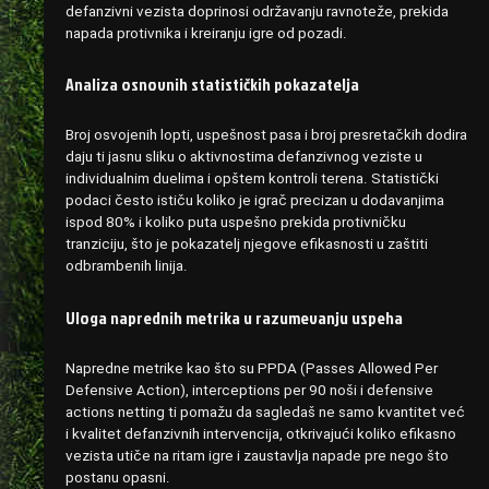
defanzivni vezista doprinosi održavanju ravnoteže, prekida
napada protivnika i kreiranju igre od pozadi.
Analiza osnovnih statističkih pokazatelja
Broj osvojenih lopti, uspešnost pasa i broj presretačkih dodira
daju ti jasnu sliku o aktivnostima defanzivnog veziste u
individualnim duelima i opštem kontroli terena. Statistički
podaci često ističu koliko je igrač precizan u dodavanjima
ispod 80% i koliko puta uspešno prekida protivničku
tranziciju, što je pokazatelj njegove efikasnosti u zaštiti
odbrambenih linija.
Uloga naprednih metrika u razumevanju uspeha
Napredne metrike kao što su PPDA (Passes Allowed Per
Defensive Action), interceptions per 90 noši i defensive
actions netting ti pomažu da sagledaš ne samo kvantitet već
i kvalitet defanzivnih intervencija, otkrivajući koliko efikasno
vezista utiče na ritam igre i zaustavlja napade pre nego što
postanu opasni.