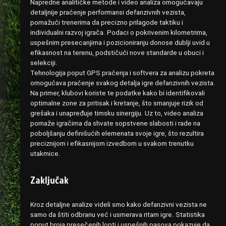
Napredne analitičke metode i video analiza omogućavaju
detaljnije praćenje performansi defanzivnih vezista,
pomažući trenerima da precizno prilagode taktiku i
individualni razvoj igrača. Podaci o pokrivenim kilometrima,
uspešnim presecanjima i pozicioniranju donose dublji uvid u
efikasnost na terenu, podstičući nove standarde u obuci i
selekciji.
Tehnologija poput GPS praćenja i softvera za analizu pokreta
omogućava praćenje svakog detalja igre defanzivnih vezista.
Na primer, klubovi koriste te podatke kako bi identifikovali
optimalne zone za pritisak i kretanje, što smanjuje rizik od
grešaka i unapređuje timsku sinergiju. Uz to, video analiza
pomaže igračima da shvate sopstvene slabosti i rade na
poboljšanju definišućih elemenata svoje igre, što rezultira
preciznijom i efikasnijom izvedbom u svakom trenutku
utakmice.
Zaključak
Kroz detaljne analize videli smo kako defanzivni vezista ne
samo da štiti odbranu već i usmerava ritam igre. Statistika
poput broja presečenih lopti i uspešnih pasova pokazuje da