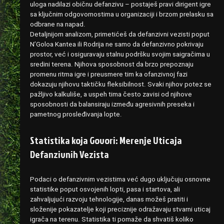
uloga nadilazi običnu defanzivu – postaješ pravi dirigent igre
sa ključnim odgovornostima u organizaciji i brzom prelasku sa
odbrane na napad.
Detaljnijom analizom, primetićeš da defanzivni vezisti poput
N’Goloa Kantea ili Rodrija ne samo da defanzivno pokrivaju
prostor, već i osiguravaju stalnu podršku svojim saigračima u
sredini terena. Njihova sposobnost da brzo prepoznaju
promenu ritma igre i preusmere tim ka ofanzivnoj fazi
dokazuju njihovu taktičku fleksibilnost. Svaki njihov potez se
pažljivo kalkuliše, a uspeh tima često zavisi od njihove
sposobnosti da balansiraju između agresivnih preseka i
pametnog prosleđivanja lopte.
Statistika koja Govori: Merenje Uticaja
Defanzivnih Vezista
Podaci o defanzivnim vezistima već dugo uključuju osnovne
statistike poput osvojenih lopti, pasa i startova, ali
zahvaljujući razvoju tehnologije, danas možeš pratiti i
složenije pokazatelje koji preciznije odražavaju stvarni uticaj
igrača na terenu. Statistika ti pomaže da shvatiš koliko