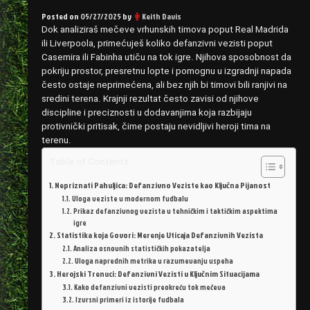
Posted on
05/27/2025
by
Keith Davis
Dok analiziraš mečeve vrhunskih timova poput Real Madrida
ili Liverpoola, primećuješ koliko defanzivni vezisti poput
Casemira ili Fabinha utiču na tok igre. Njihova sposobnost da
pokriju prostor, presretnu lopte i pomognu u izgradnji napada
često ostaje neprimećena, ali bez njih bi timovi bili ranjivi na
sredini terena. Krajnji rezultat često zavisi od njihove
discipline i preciznosti u dodavanjima koja razbijaju
protivnički pritisak, čime postaju nevidljivi heroji tima na
terenu.
Table of Contents
Nepriznati Pahuljica: Defanzivno Veziste kao Ključna Pijanost
Uloga veziste u modernom fudbalu
Prikaz defanzivnog vezista u tehničkim i taktičkim aspektima
igre
Statistika koja Govori: Merenje Uticaja Defanzivnih Vezista
Analiza osnovnih statističkih pokazatelja
Uloga naprednih metrika u razumevanju uspeha
Herojski Trenuci: Defanzivni Vezisti u Ključnim Situacijama
Kako defanzivni vezisti preokreću tok mečeva
Izvrsni primeri iz istorije fudbala