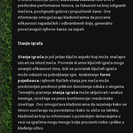
prethodne performanse timova, sa fokusom na broj odigranih
mečeva, postignutih golova i propuštenih šansi. Ove
informacije omogućavaju kladioničarima da procene
efikasnost napadačkih i odbrambenih linija, generalno
povećavajući njihove šanse za uspeh.
Stanje igrača
Stanje igrača
je još jedan ključni aspekt koji može značajno
uticati na ishod meča. Povrede ili umor ključnih igrača mogu
smanjiti efikasnost tima, dok se povratak ključnih igrača
može odraziti na poboljšanje igre. Analiziranje
formi
pojedinaca
i njihovih fizičkih stanja pre meča može
predstavljati prednost prilikom donošenja odluka o ulogama.
Temeljito praćenje
stanja igrača
može uključivati i analize
treninga, izveštaje sa press konferencija i medicinske
izveštaje. Ovo omogućava kladionicama da razumeju kako se
timovi suočavaju sa povredama i kako to utiče na taktiku.
Kladioničari koji su informisani o poslednjim dešavanjima u
vezi sa igračima mogu mnogo bolje proceniti rizike i prilike u
klađenju uživo.