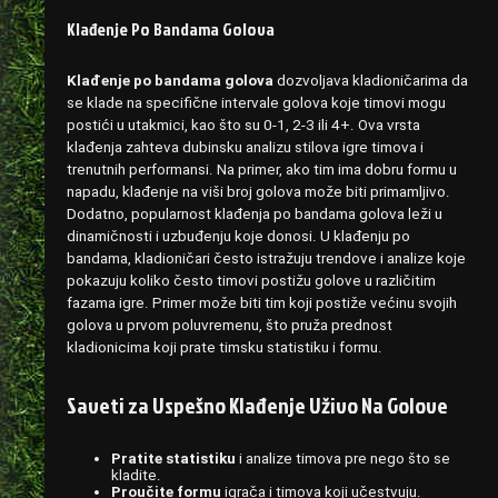
Klađenje Po Bandama Golova
Klađenje po bandama golova
dozvoljava kladioničarima da
se klade na specifične intervale golova koje timovi mogu
postići u utakmici, kao što su 0-1, 2-3 ili 4+. Ova vrsta
klađenja zahteva dubinsku analizu stilova igre timova i
trenutnih performansi. Na primer, ako tim ima dobru formu u
napadu, klađenje na viši broj golova može biti primamljivo.
Dodatno, popularnost klađenja po bandama golova leži u
dinamičnosti i uzbuđenju koje donosi. U klađenju po
bandama, kladioničari često istražuju trendove i analize koje
pokazuju koliko često timovi postižu golove u različitim
fazama igre. Primer može biti tim koji postiže većinu svojih
golova u prvom poluvremenu, što pruža prednost
kladionicima koji prate timsku statistiku i formu.
Saveti za Uspešno Klađenje Uživo Na Golove
Pratite statistiku
i analize timova pre nego što se
kladite.
Proučite formu
igrača i timova koji učestvuju.