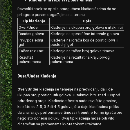
Klađenje na rezultat poluvremena
Raznoliki spektar opcija omogućava kladioničarima da se
prilagode pravim događajima na terenu.
Tip klađenja
Opis
Over/Under
Klađenje na ukupan broj golova u utakmici
Bandas golova
Klađenje na specifične intervale golova
Prvi/poslednji
Klađenje na igrača koji će postići prvi ili
gol
poslednji gol
Tačan rezultat
Klađenje na tačan broj golova timova
Rezultat
Klađenje na rezultat na kraju prvog
poluvremena
poluvremena
Over/Under Klađenja
Over/Under
klađenja se temelje na predviđanju da li će
ukupan broj postignutih golova u utakmici biti iznad ili ispod
određenog broja. Kladionice često nude različite granice,
kao što su 2.5, 3.5 ili 4.5 golova, što daje kladiocima priliku
da analiziraju performanse timova i trenutne forme igrača pre
nego što donesu odluku. Ovaj tip klađenja može biti vrlo
dinamičan sa promenama kvota tokom utakmice.