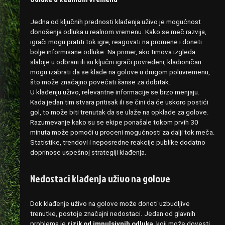
Jedna od ključnih prednosti klađenja uživo je mogućnost
donošenja odluka u realnom vremenu. Kako se meč razvija,
igrači mogu pratiti tok igre, reagovati na promene i doneti
bolje informisane odluke. Na primer, ako timova izgleda
slabije u odbrani ili su ključni igrači povređeni, kladioničari
mogu izabrati da se klade na golove u drugom poluvremenu,
što može značajno povećati šanse za dobitak.
U klađenju uživo, relevantne informacije se brzo menjaju.
Kada jedan tim stvara pritisak ili se čini da će uskoro postići
gol, to može biti trenutak da se ulaže na opklade za golove.
Razumevanje kako su se ekipe ponašale tokom prvih 30
minuta može pomoći u proceni mogućnosti za dalji tok meča.
Statistike, trendovi i neposredne reakcije publike dodatno
doprinose uspešnoj strategiji klađenja.
Nedostaci klađenja uživo na golove
Dok klađenje uživo na golove može doneti uzbudljive
trenutke, postoje značajni nedostaci. Jedan od glavnih
problema je
rizik od impulsivnih odluka
, koji može dovesti