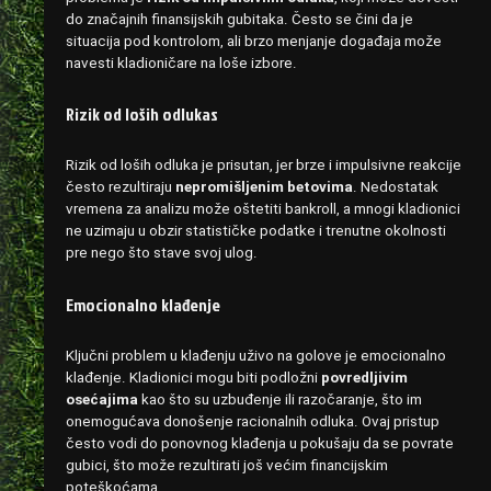
do značajnih finansijskih gubitaka. Često se čini da je
situacija pod kontrolom, ali brzo menjanje događaja može
navesti kladioničare na loše izbore.
Rizik od loših odlukas
Rizik od loših odluka je prisutan, jer brze i impulsivne reakcije
često rezultiraju
nepromišljenim betovima
. Nedostatak
vremena za analizu može oštetiti bankroll, a mnogi kladionici
ne uzimaju u obzir statističke podatke i trenutne okolnosti
pre nego što stave svoj ulog.
Emocionalno klađenje
Klјučni problem u klađenju uživo na golove je emocionalno
klađenje. Kladionici mogu biti podložni
povredljivim
osećajima
kao što su uzbuđenje ili razočaranje, što im
onemogućava donošenje racionalnih odluka. Ovaj pristup
često vodi do ponovnog klađenja u pokušaju da se povrate
gubici, što može rezultirati još većim financijskim
poteškoćama.