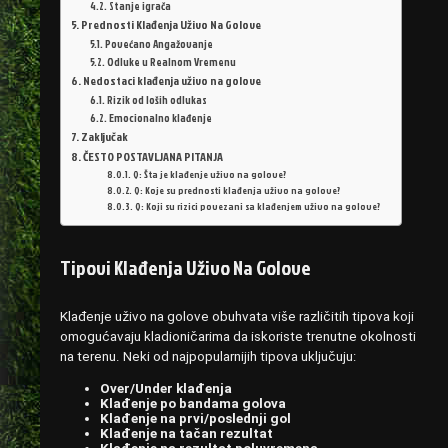
Stanje igrača
Prednosti Klađenja Uživo Na Golove
Povećano Angažovanje
Odluke u Realnom Vremenu
Nedostaci klađenja uživo na golove
Rizik od loših odlukas
Emocionalno klađenje
Zaključak
ČESTO POSTAVLJANA PITANJA
Q: Šta je klađenje uživo na golove?
Q: Koje su prednosti klađenja uživo na golove?
Q: Koji su rizici povezani sa klađenjem uživo na golove?
Tipovi Klađenja Uživo Na Golove
Klađenje uživo na golove obuhvata više različitih tipova koji
omogućavaju kladioničarima da iskoriste trenutne okolnosti
na terenu. Neki od najpopularnijih tipova uključuju:
Over/Under klađenja
Klađenje po bandama golova
Klađenje na prvi/poslednji gol
Klađenje na tačan rezultat