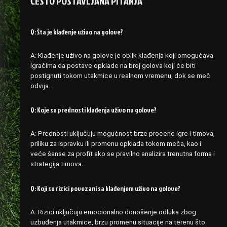
ČESTO POSTAVLJANA PITANJA
Q: Šta je klađenje uživo na golove?
A: Klađenje uživo na golove je oblik klađenja koji omogućava
igračima da postave opklade na broj golova koji će biti
postignuti tokom utakmice u realnom vremenu, dok se meč
odvija.
Q: Koje su prednosti klađenja uživo na golove?
A: Prednosti uključuju mogućnost brze procene igre i timova,
priliku za ispravku ili promenu opklada tokom meča, kao i
veće šanse za profit ako se pravilno analizira trenutna forma i
strategija timova.
Q: Koji su rizici povezani sa klađenjem uživo na golove?
A: Rizici uključuju emocionalno donošenje odluka zbog
uzbuđenja utakmice, brzu promenu situacije na terenu što