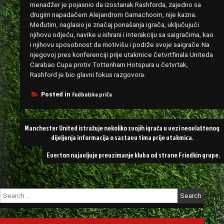
menadžer je pojasnio da izostanak Rashforda, zajedno sa
drugim napadačem Alejandrom Garnachoom, nije kazna.
Međutim, naglasio je značaj ponašanja igrača, uključujući
njihovu odjeću, navike u ishrani i interakciju sa saigračima, kao
i njihovu sposobnost da motivišu i podrže svoje saigrače.Na
njegovoj pres konferenciji prije utakmice četvrtfinala Uniteda
Carabao Cupa protiv Tottenham Hotspura u četvrtak,
Rashford je bio glavni fokus razgovora.
Fudbalske priče
Posted in
Post
Manchester United istražuje nekoliko svojih igrača u vezi neovlaštenog
navigation
dijeljenja informacija o sastavu tima prije utakmica.
Everton najavljuje preuzimanje kluba od strane Friedkin grupe.
Search
for: