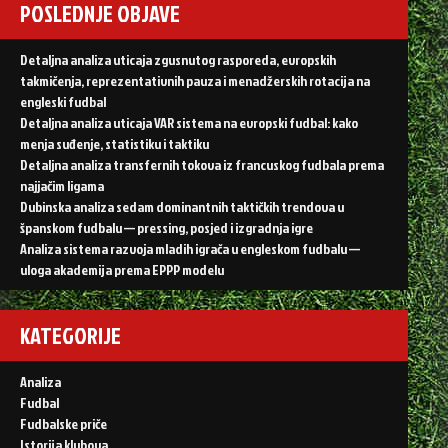
POSLEDNJE OBJAVE
Detaljna analiza uticaja zgusnutog rasporeda, evropskih
takmičenja, reprezentativnih pauza i menadžerskih rotacija na
engleski fudbal
Detaljna analiza uticaja VAR sistema na evropski fudbal: kako
menja suđenje, statistiku i taktiku
Detaljna analiza transfernih tokova iz francuskog fudbala prema
najjačim ligama
Dubinska analiza sedam dominantnih taktičkih trendova u
španskom fudbalu — pressing, posjed i izgradnja igre
Analiza sistema razvoja mladih igrača u engleskom fudbalu —
uloga akademija prema EPPP modelu
KATEGORIJE
Analiza
Fudbal
Fudbalske priče
Istorija klubova