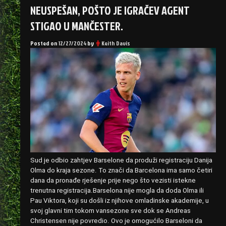
NEUSPEŠAN, POŠTO JE IGRAČEV AGENT
STIGAO U MANČESTER.
Posted on
12/27/2024
by
Keith Davis
Sud je odbio zahtjev Barselone da produži registraciju Danija
Olma do kraja sezone. To znači da Barcelona ima samo četiri
dana da pronađe rješenje prije nego što vezisti istekne
trenutna registracija.Barselona nije mogla da doda Olma ili
Pau Viktora, koji su došli iz njihove omladinske akademije, u
svoj glavni tim tokom vansezone sve dok se Andreas
Christensen nije povredio. Ovo je omogućilo Barseloni da