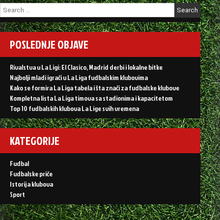
Search
for:
POSLEDNJE OBJAVE
Rivalstva u La Ligi: El Clasico, Madrid derbi i lokalne bitke
Najbolji mladi igrači u La Liga fudbalskim klubovima
Kako se formira La Liga tabela i šta znači za fudbalske klubove
Kompletna lista La Liga timova sa stadionima i kapacitetom
Top 10 fudbalskih klubova La Lige svih vremena
KATEGORIJE
Fudbal
Fudbalske priče
Istorija klubova
Sport