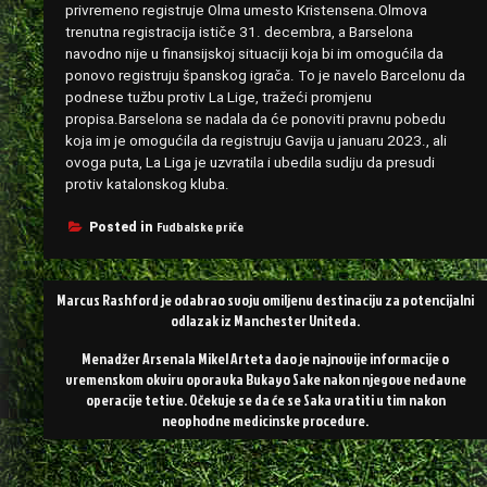
privremeno registruje Olma umesto Kristensena.Olmova
trenutna registracija ističe 31. decembra, a Barselona
navodno nije u finansijskoj situaciji koja bi im omogućila da
ponovo registruju španskog igrača. To je navelo Barcelonu da
podnese tužbu protiv La Lige, tražeći promjenu
propisa.Barselona se nadala da će ponoviti pravnu pobedu
koja im je omogućila da registruju Gavija u januaru 2023., ali
ovoga puta, La Liga je uzvratila i ubedila sudiju da presudi
protiv katalonskog kluba.
Fudbalske priče
Posted in
Post
Marcus Rashford je odabrao svoju omiljenu destinaciju za potencijalni
navigation
odlazak iz Manchester Uniteda.
Menadžer Arsenala Mikel Arteta dao je najnovije informacije o
vremenskom okviru oporavka Bukayo Sake nakon njegove nedavne
operacije tetive. Očekuje se da će se Saka vratiti u tim nakon
neophodne medicinske procedure.