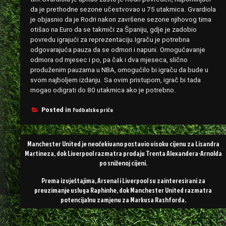
da je prethodne sezone učestvovao u 75 utakmica. Gvardiola
je objasnio da je Rodri nakon završene sezone njihovog tima
otišao na Euro da se takmiči za Španiju, gdje je zadobio
povredu igrajući za reprezentaciju.Igraču je potrebna
odgovarajuća pauza da se odmori i napuni. Omogućavanje
odmora od mjesec i po, pa čak i dva mjeseca, slično
produženim pauzama u NBA, omogućilo bi igraču da bude u
svom najboljem izdanju. Sa ovim pristupom, igrač bi tada
mogao odigrati do 80 utakmica ako je potrebno.
Fudbalske priče
Posted in
Post
Manchester United je neočekivano postavio visoku cijenu za Lisandra
navigation
Martineza, dok Liverpool razmatra prodaju Trenta Alexandera-Arnolda
po sniženoj cijeni.
Prema izvještajima, Arsenal i Liverpool su zainteresirani za
preuzimanje usluga Raphinhe, dok Manchester United razmatra
potencijalnu zamjenu za Markusa Rashforda.