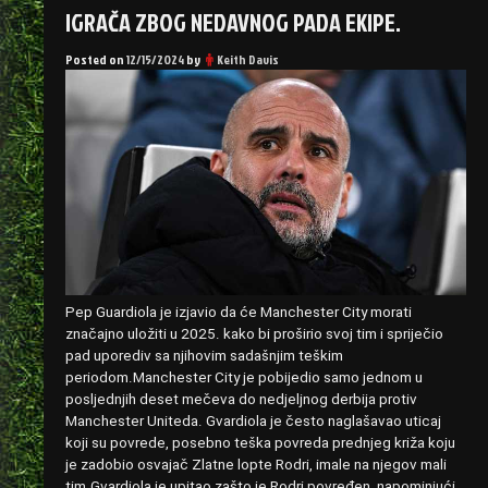
IGRAČA ZBOG NEDAVNOG PADA EKIPE.
Posted on
12/15/2024
by
Keith Davis
Pep Guardiola je izjavio da će Manchester City morati
značajno uložiti u 2025. kako bi proširio svoj tim i spriječio
pad uporediv sa njihovim sadašnjim teškim
periodom.Manchester City je pobijedio samo jednom u
posljednjih deset mečeva do nedjeljnog derbija protiv
Manchester Uniteda. Gvardiola je često naglašavao uticaj
koji su povrede, posebno teška povreda prednjeg križa koju
je zadobio osvajač Zlatne lopte Rodri, imale na njegov mali
tim.Gvardiola je upitao zašto je Rodri povređen, napominjući