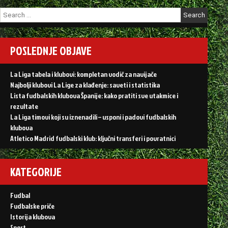
Search
for:
POSLEDNJE OBJAVE
La Liga tabela i klubovi: kompletan vodič za navijače
Najbolji klubovi La Lige za klađenje: saveti i statistika
Lista fudbalskih klubova Španije: kako pratiti sve utakmice i
rezultate
La Liga timovi koji su iznenadili – usponi i padovi fudbalskih
klubova
Atletico Madrid fudbalski klub: ključni transferi i povratnici
KATEGORIJE
Fudbal
Fudbalske priče
Istorija klubova
Sport