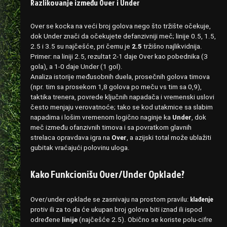
Razlikovanje između Over i Under
Over se kocka na veći broj golova nego što tržište očekuje,
dok Under znači da očekujete defanzivniji meč; linije 0.5, 1.5,
2.5 i 3.5 su najčešće, pri čemu je
2.5
tržišno najlikvidnija.
Primer: na liniji 2.5, rezultat 2-1 daje Over kao pobednika (3
gola), a 1-0 daje Under (1 gol).
Analiza istorije međusobnih duela, prosečnih golova timova
(npr. tim sa prosekom 1,8 golova po meču vs tim sa 0,9),
taktika trenera, povrede ključnih napadača i vremenski uslovi
često menjaju verovatnoće; tako se kod utakmice sa slabim
napadima i lošim vremenom logično naginje ka
Under
, dok
meč između ofanzivnih timova i sa povratkom glavnih
strelaca opravdava igra na
Over
, a azijski total može ublažiti
gubitak vraćajući polovinu uloga.
Kako Funkcionišu Over/Under Opklade?
klađenje
Over/under opklade se zasnivaju na prostom pravilu:
protiv ili za to da će ukupan broj golova biti iznad ili ispod
određene
linije
(najčešće 2.5). Obično se koriste polu-cifre