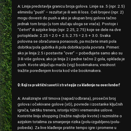
A: Linija predstavlja granicu broja golova. Linije sa .5 (npr. 2.5)
eliminišu “push” – rezultat je ili win ili loss. Celi brojevi (npr. 2)
mogu dovesti do push-a ako je ukupan broj golova tačno
jednak tom broju (u tom slučaju uloga se vraća). Postoje i
“četvrt” ili azijske linije (npr. 2.25, 2.75) koje se dele na dve
potopklade: 2.25 = 2.0 + 2.5; 2.75 = 2.5 + 3.0. Svaka
polovina se obračunava ponaosob, pa možete imati pola
dobitka/pola gubitka ili pola dobitka/pola povrata. Primeri:
ako je linija 2.5 i postavite “over” – pobeđujete samo ako su
3 ili više golova; ako je linija 2 i padne tačno 2 gola, opklada je
push. Kvote uključuju maržu (vig) bookmakera; vrednost
tražite poređenjem kvota kod više bookmakera.
Q: Koji su praktični saveti i strategije za klađenje na over/under?
A: Analizirajte stil timova (napad/odbrana), prosečni broj
golova i očekivane golove (xG), povrede i izostanke ključnih
igrača, taktiku trenera, istoriju H2H i vremenske uslove.
Koristite liniju shopping (tražite najbolje kvote) i razmislite o
azijskim totalima za smanjenje rizika (polu-izgubljeno/polu-
pobeda). Za live klađenje pratite tempo igre i promene u