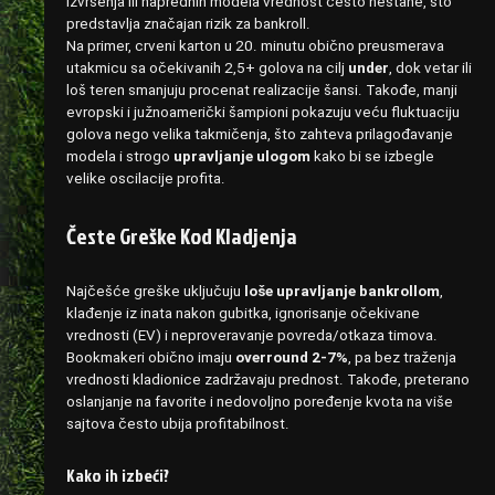
izvršenja ili naprednih modela vrednost često nestane, što
predstavlja značajan rizik za bankroll.
Na primer, crveni karton u 20. minutu obično preusmerava
utakmicu sa očekivanih 2,5+ golova na cilj
under
, dok vetar ili
loš teren smanjuju procenat realizacije šansi. Takođe, manji
evropski i južnoamerički šampioni pokazuju veću fluktuaciju
golova nego velika takmičenja, što zahteva prilagođavanje
modela i strogo
upravljanje ulogom
kako bi se izbegle
velike oscilacije profita.
Česte Greške Kod Kladjenja
Najčešće greške uključuju
loše upravljanje bankrollom
,
klađenje iz inata nakon gubitka, ignorisanje očekivane
vrednosti (EV) i neproveravanje povreda/otkaza timova.
Bookmakeri obično imaju
overround 2-7%
, pa bez traženja
vrednosti kladionice zadržavaju prednost. Takođe, preterano
oslanjanje na favorite i nedovoljno poređenje kvota na više
sajtova često ubija profitabilnost.
Kako ih izbeći?