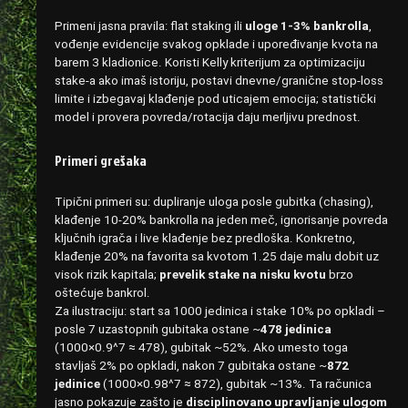
Primeni jasna pravila: flat staking ili
uloge 1-3% bankrolla
,
vođenje evidencije svakog opklade i upoređivanje kvota na
barem 3 kladionice. Koristi Kelly kriterijum za optimizaciju
stake-a ako imaš istoriju, postavi dnevne/granične stop-loss
limite i izbegavaj klađenje pod uticajem emocija; statistički
model i provera povreda/rotacija daju merljivu prednost.
Primeri grešaka
Tipični primeri su: dupliranje uloga posle gubitka (chasing),
klađenje 10-20% bankrolla na jeden meč, ignorisanje povreda
ključnih igrača i live klađenje bez predloška. Konkretno,
klađenje 20% na favorita sa kvotom 1.25 daje malu dobit uz
visok rizik kapitala;
prevelik stake na nisku kvotu
brzo
oštećuje bankrol.
Za ilustraciju: start sa 1000 jedinica i stake 10% po opkladi –
posle 7 uzastopnih gubitaka ostane ~
478 jedinica
(1000×0.9^7 ≈ 478), gubitak ~52%. Ako umesto toga
stavljaš 2% po opkladi, nakon 7 gubitaka ostane ~
872
jedinice
(1000×0.98^7 ≈ 872), gubitak ~13%. Ta računica
jasno pokazuje zašto je
disciplinovano upravljanje ulogom