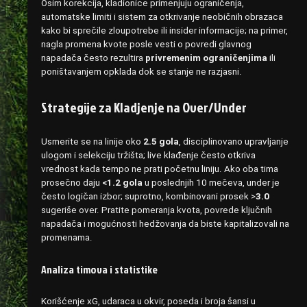
Osim korekcija, kladionice primenjuju ograničenja,
automatske limiti i sistem za otkrivanje neobičnih obrazaca
kako bi sprečile zloupotrebe ili insider informacije; na primer,
nagla promena kvote posle vesti o povredi glavnog
napadača često rezultira
privremenim ograničenjima
ili
poništavanjem opklada dok se stanje ne razjasni.
Strategije za Kladjenje na Over/Under
Usmerite se na linije oko
2.5 gola
, disciplinovano upravljanje
ulogom i selekciju tržišta; live klađenje često otkriva
vrednost kada tempo ne prati početnu liniju. Ako oba tima
prosečno daju
<1.2 gola
u poslednjih 10 mečeva, under je
često logičan izbor; suprotno, kombinovani prosek >
3.0
sugeriše over. Pratite pomeranja kvota, povrede ključnih
napadača i mogućnosti hedžovanja da biste kapitalizovali na
promenama.
Analiza timova i statistike
Korišćenje xG, udaraca u okvir, poseda i broja šansi u