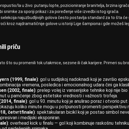
pustio/la u živo: putanju lopte, pozicioniranje branitelja, brzina igrača
i snimke za sporiji prikaz i za poređenje više izvedbi istog igrača.
selekcija najuzbudljivijih golova često postavlja standard za to šta će
ći kroz najdramatičnije golove u istoriji Lige šampiona i gde možeš le
ili priču
 što su promenili tok utakmice, sezone ili čak karijere. Primeri su brojn
ern (1999, finale)
: gol u sudijskoj nadoknadi koji je završio epsk
ombinacija vremena, posledica i emocionalnog udara čini ga klas
en (2002, finale)
: prelep volej iz vanserijske tehnike koji nije bio
isnut u pamćenje zbog estetske vrednosti i važnosti trofeja.
2014, finale)
: gol u 93. minutu koji je anulirao poraz i otvorio put
pokazuju koliko minute mogu u potpunosti promeniti perspektivu
8, četvrtfinale)
: spektakularan bicikl koji je postao simbol ne
presivan i medijski eksponiran.
ale)
: overhead kick u finalu — gol koji kombinuje raskošnu tehniku
 od najdeljenijih snimaka.