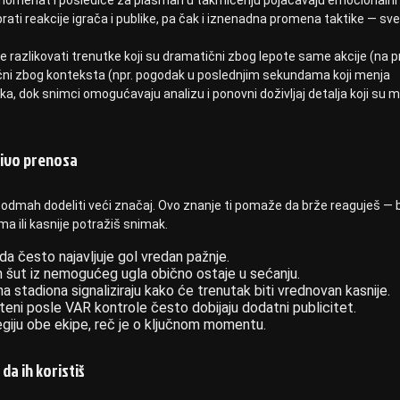
rati reakcije igrača i publike, pa čak i iznenadna promena taktike — sve 
e razlikovati trenutke koji su dramatični zbog lepote same akcije (na p
tični zbog konteksta (npr. pogodak u poslednjim sekundama koji menja
ika, dok snimci omogućavaju analizu i ponovni doživljaj detalja koji su
živo prenosa
dmah dodeliti veći značaj. Ovo znanje ti pomaže da brže reaguješ — b
a ili kasnije potražiš snimak.
a često najavljuje gol vredan pažnje.
n šut iz nemogućeg ugla obično ostaje u sećanju.
ina stadiona signaliziraju kako će trenutak biti vrednovan kasnije.
išteni posle VAR kontrole često dobijaju dodatni publicitet.
egiju obe ekipe, reč je o ključnom momentu.
da ih koristiš