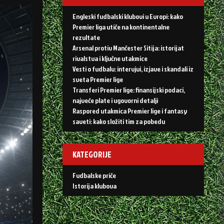
Engleski fudbalski klubovi u Evropi: kako
Premier liga utiče na kontinentalne
rezultate
Arsenal protiv Mančester Sitija: istorijat
rivalstva i ključne utakmice
Vesti o fudbalu: intervjui, izjave i skandali iz
sveta Premier lige
Transferi Premier lige: finansijski podaci,
najveće plate i ugovorni detalji
Raspored utakmica Premier lige i fantasy
saveti: kako složiti tim za pobedu
KATEGORIJE
Fudbalske priče
Istorija klubova