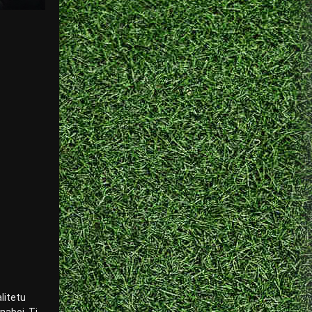
litetu
naboj. Ti