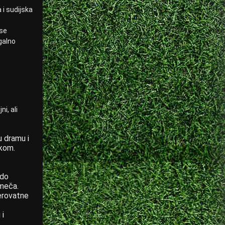
 i sudijska
 se
galno
i, ali
u dramu i
ikom.
 do
 meča.
verovatne
 i