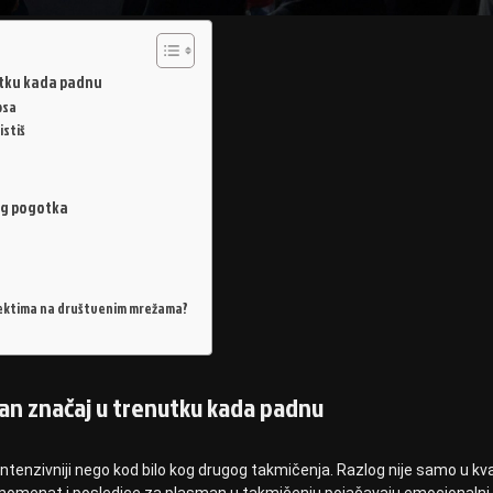
utku kada padnu
osa
istiš
og pogotka
ojektima na društvenim mrežama?
ban značaj u trenutku kada padnu
ntenzivniji nego kod bilo kog drugog takmičenja. Razlog nije samo u kva
ički momenat i posledice za plasman u takmičenju pojačavaju emocionalni 