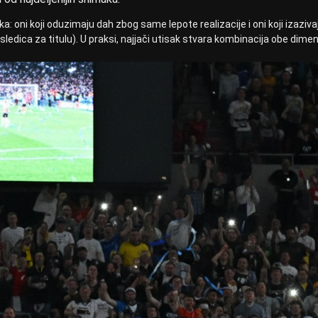
: oni koji oduzimaju dah zbog same lepote realizacije i oni koji izaziva
edica za titulu). U praksi, najjači utisak stvara kombinacija obe dimen