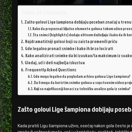
Table of Contents
Zašto golovi Lige šampiona dobijaju poseban značaj u tren
Kako da prepoznaš ključne elemente golova tokom uživo pren
Šta snimci (highlights) dodaju elitnom doživljaju i kako da ih kor
Najdramatičniji golovi koji su zaista promenili priču
Gde legalno pronaći snimke i kako ih brzo locirati
Kako analizirati snimke da bi izvukao/la maksimum iz svak
Gledaj, uči i deli najbolja iskustva
Frequently Asked Questions
Gde mogu legalno da pogledam arhivu golova Lige šampiona?
Da li mogu da koristim snimke golova u sopstvenim video pr
Koji su najefikasniji koraci za tehničku analizu gola iz snimka?
Zašto golovi Lige šampiona dobijaju pose
Kada pratiš Ligu šampiona uživo, osećaj nakon gola često je i
igrača ili važnosti meča, već i u kontekstu: rivaliteti, takt