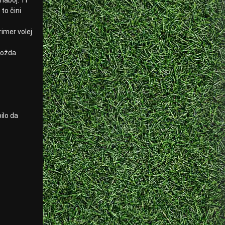
to čini
rimer volej
 možda
ilo da