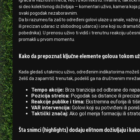
si deo kolektivnog doživljaja — komentari uživo, kamera koja p
svaki pogodak nezaboravnim.
Da bi razumeo/la zašto određeni golovi ulaze u anale, važno j
ili precizan udarac iz slobodnog udarca) i one koji su drama
pobednika). U prenosu uživo ti vidiš i trenutnu reakciju učesn
promakli u prvom momentu.
Kako da prepoznaš ključne elemente golova tokom u
Kada gledaš utakmicu uživo, određenim indikatorima možeš o
želiš da zapamtiš trenutak, podeliš ga na društvenim mrežam
Tempo akcije:
Brza tranzicija od odbrane do napad
Pozicija strelca:
Pogodak sa distance ili preciza
Reakcije publike i tima:
Ekstremna euforija ili tiš
VAR intervencija:
Golovi koji su potvrđeni ili pon
Taktički značaj:
Ako gol menja formaciju ili strat
Šta snimci (highlights) dodaju elitnom doživljaju i kako 