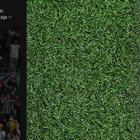
ju
zije —