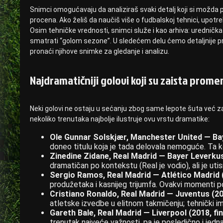
Snimci omogućavaju da analiziraš svaki detalj koji si možda pro
procena. Ako želiš da naučiš više o fudbalskoj tehnici, upotreb
Osim tehničke vrednosti, snimci služe i kao arhiva: urednička 
smatrati “golom sezone”. U sledećem delu ćemo detaljnije pro
pronaći njihove snimke za gledanje i analizu.
Najdramatičniji golovi koji su zaista promen
Neki golovi ne ostaju u sećanju zbog same lepote šuta već zato
nekoliko trenutaka najbolje ilustruje ovu vrstu dramatike:
Ole Gunnar Solskjær, Manchester United — Bay
doneo titulu koja je tada delovala nemoguće. Ta k
Zinedine Zidane, Real Madrid — Bayer Leverkus
dramatičan po kontekstu (Real je vodio), ali je ut
Sergio Ramos, Real Madrid — Atlético Madrid (
produžetaka i kasnijeg trijumfa. Ovakvi momenti 
Cristiano Ronaldo, Real Madrid — Juventus (201
atletske izvedbe u elitnom takmičenju; tehnički im
Gareth Bale, Real Madrid — Liverpool (2018, fin
trenutak najveće važnosti, pa je posledično i jedna