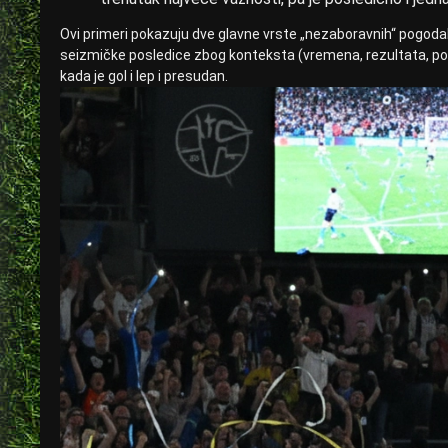
Ovi primeri pokazuju dve glavne vrste „nezaboravnih“ pogodaka
seizmičke posledice zbog konteksta (vremena, rezultata, posl
kada je gol i lep i presudan.