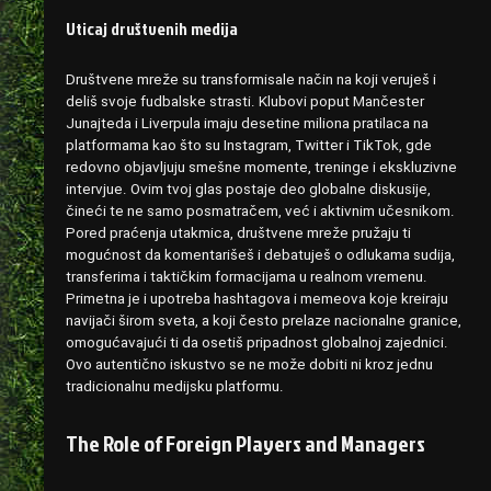
Uticaj društvenih medija
Društvene mreže su transformisale način na koji veruješ i
deliš svoje fudbalske strasti. Klubovi poput Mančester
Junajteda i Liverpula imaju desetine miliona pratilaca na
platformama kao što su Instagram, Twitter i TikTok, gde
redovno objavljuju smešne momente, treninge i ekskluzivne
intervjue. Ovim tvoj glas postaje deo globalne diskusije,
čineći te ne samo posmatračem, već i aktivnim učesnikom.
Pored praćenja utakmica, društvene mreže pružaju ti
mogućnost da komentarišeš i debatuješ o odlukama sudija,
transferima i taktičkim formacijama u realnom vremenu.
Primetna je i upotreba hashtagova i memeova koje kreiraju
navijači širom sveta, a koji često prelaze nacionalne granice,
omogućavajući ti da osetiš pripadnost globalnoj zajednici.
Ovo autentično iskustvo se ne može dobiti ni kroz jednu
tradicionalnu medijsku platformu.
The Role of Foreign Players and Managers