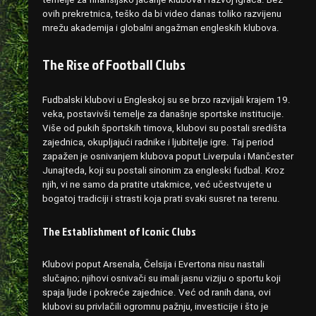
ovih prekretnica, teško da bi video danas toliko razvijenu
mrežu akademija i globalni angažman engleskih klubova.
The Rise of Football Clubs
Fudbalski klubovi u Engleskoj su se brzo razvijali krajem 19.
veka, postavivši temelje za današnje sportske institucije.
Više od pukih športskih timova, klubovi su postali središta
zajednica, okupljajući radnike i ljubitelje igre. Taj period
zapažen je osnivanjem klubova poput Liverpula i Mančester
Junajteda, koji su postali sinonim za engleski fudbal. Kroz
njih, vi ne samo da pratite utakmice, već učestvujete u
bogatoj tradiciji i strasti koja prati svaki susret na terenu.
The Establishment of Iconic Clubs
Klubovi poput Arsenala, Čelsija i Evertona nisu nastali
slučajno; njihovi osnivači su imali jasnu viziju o sportu koji
spaja ljude i pokreće zajednice. Već od ranih dana, ovi
klubovi su privlačili ogromnu pažnju, investicije i što je