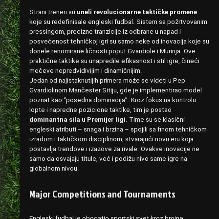
Strani treneri su
uneli revolucionarne taktičke promene
koje su redefinisale engleski fudbal. Sistem sa požrtvovanim
pressingom, precizne tranzicije iz odbrane u napad i
posvećenost tehničkoj igri su samo neke od inovacija koje su
donele renomirane ličnosti poput Gvardiole i Murinja. Ove
praktične taktike su unapredile efikasnost i stil igre, čineći
mečeve nepredvidivijim i dinamičnijim.
Jedan od najistaknutijih primera može se videti u Pep
Gvardiolinom Mančester Sitiju, gde je implementirao model
poznat kao “posedna dominacija”. Kroz fokus na kontrolu
lopte i napredne pozicione taktike, tim je postao
dominantna sila u Premijer ligi
. Time su se klasični
engleski atributi – snaga i brzina – spojili sa finom tehničkom
izradom i taktičkom disciplinom, stvarajući novu eru koja
postavlja trendove i izazove za rivale. Ovakve inovacije ne
samo da osvajaju titule, već i podižu nivo same igre na
globalnom nivou.
Major Competitions and Tournaments
Engleski fudbal je obogatio sportski svet kroz brojne