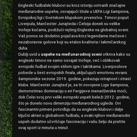
Engleski fudbalski klubovi su kroz istoriju ostvarili značajne
međunarodne uspehe, osvajajući titule u UEFA Ligi šampiona,
Evropskoj ligi i Svetskom klupskom prvenstvu. Timovi poput
Liverpula, Mančester Junajteda i Čelsija doneli su velike
trofeje kućama, podižući rejting Engleske na globalnoj sceni.
Vaš ponos se dodatno pojačava kroz legendarne mečeve i
nezaboravne golove koji su etalon kvaliteta i takmičarskog
duha.
Dublji uvid u
uspehe na međunarodnoj sceni
otkriva kako su
engleski timovi ne samo osvajali trofeje, već i oblikovali
evropski fudbal svojim stilom igre i taktikama. Liverpoolove
pobede u šest evropskih finala, uključujući emotivnu revans
šampionske sezone 2019. godine, pokazuju istrajnost i strast
kluba. Mančester Junajted je, sa tri osvojene Lige šampiona,
demonstrirao dominaciju u eri Fergijeve menadžerske moći,
dok Čelsi svoj prvi veliki evropski uspeh beleži 2012. godine,
što je donelo novu dimenziju međunarodnog ugleda. Ovi
fascinantni primeri potvrđuju da su engleski klubovi i dalje
ključni akteri u globalnom fudbalu, a svaki njihov međunarodni
uspeh dodatno učvršćuje fascinaciju i vašu želju da pratite
ovaj sport iz minuta u minut.