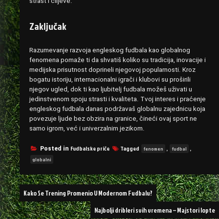
strast i ciljeve.
Zaključak
Razumevanje razvoja engleskog fudbala kao globalnog
fenomena pomaže ti da shvatiš koliko su tradicija, inovacije i
medijska prisutnost doprineli njegovoj popularnosti. Kroz
bogatu istoriju, internacionalni igrači i klubovi su proširili
njegov ugled, dok ti kao ljubitelj fudbala možeš uživati u
jedinstvenom spoju strasti i kvaliteta. Tvoj interes i praćenje
engleskog fudbala danas podržavaš globalnu zajednicu koja
povezuje ljude bez obzira na granice, čineći ovaj sport ne
samo igrom, već i univerzalnim jezikom.
Fudbalske priče
Tagged
,
,
Posted in
fenomen
fudbal
globalni
Post
Kako Se Trening Promenio U Modernom Fudbalu?
navigation
Najbolji dribleri svih vremena – Majstori lopte