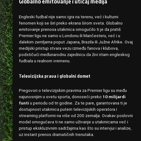
Globalno emitovanje i uticaj medija
Engleski fudbal nije samo igra na terenu, već i kulturni
fenomen koji se širi preko ekrana širom sveta. Globalno
emitovanje prenosa utakmica omogućilo ti je da pratiš
Premier ligu ne samo u Londonu ili Mančesteru, već i u
dalekim zemljama poput Japana, Brazila ili Južne Afrike. Ovaj
medijski pristup stvara vezu između fanova i klubova,
podstičući međunarodnu zajednicu da živi ritam engleskog
fudbala u realnom vremenu.
Televizijska prava i globalni domet
Pregovori o televizijskim pravima za Premier ligu su među
najunosnijim u svetu sporta, donoseći preko
10 milijardi
funti
u periodu od tri godine. Za te pare, garantovana ti je
dostupnost utakmica putem televizijskih operatora i
streaming platformi na više od 200 zemalja. Ovakav poslovni
model omogućava ti ne samo uživanje u utakmicama već i
pristup ekskluzivnim sadržajima kao što su intervjui i analize,
uz instant prenos dramatičnih trenutaka.