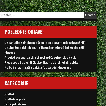
Search
for:
POSLEDNJE OBJAVE
Lista fudbalskih klubova Španije po titula — ko je najuspešniji?
La Liga fudbalski klubovi i njihove ikone: igrači koji su obeležili
klubove
Pregled sezone: La Liga timovi koji će se boriti za titulu
Rivalstva u La Ligi: El Clasico, Madrid derbi i lokalne bitke
Najbolji mladi igrači u La Liga fudbalskim klubovima
KATEGORIJE
Fudbal
Fudbalske priče
Istorija klubova