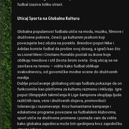
fudbal izaziva toliku strast.
Uticaj Sporta na Globalnu Kulturu
Globalna popularnost fudbala utiče na modu, muziku, filmove i
društvene pokrete, čineći ga kulturnim jezikom koji
povezujete bez obzira na poreklo. Brendovi poput Nike i
Adidas koriste fudbal da prošire svoj doseg, a igrači kao što
su Lionel Mesi i Cristiano Ronaldo postali su ikone koje
oblikuju trendove i stil života širom sveta. Ovaj uticaj se ne
završava na terenu – vidite kako fudbal oblikuje
svakodnevicu, od govorničke modne scene do društvenih
medija.
Dublje proučavanje globalnog uticaja fudbala pokazuje da on
funkcioniše kao platforma za kulturnu razmenu i inkluziju. Igre
poput Olimpijskih takmičenja ili Lige šampiona okupljaju ljude
različitih rasa, vera i društvenih slojeva, promovišući
toleranciju i razumevanje. Kroz humanitarne kampanje i
edukativne programe povezane sa fudbalskim klubovima,
sport utiče na društvene promene i pomaže vam da vidite
kako globalna zajednica može biti ujedinjena kroz zajedničku