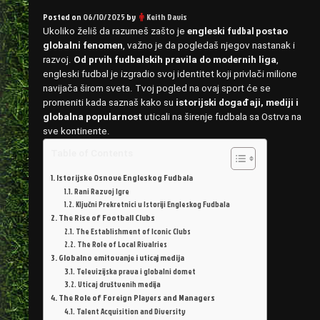
Posted on
06/10/2025
by
Keith Davis
fudbal
Ukoliko želiš da razumeš zašto je
engleski
postao
globalni fenomen
, važno je da pogledaš njegov nastanak i
razvoj.
Od prvih fudbalskih pravila do modernih liga
,
engleski fudbal je izgradio svoj identitet koji privlači milione
navijača širom sveta. Tvoj pogled na ovaj sport će se
promeniti kada saznaš kako su
istorijski događaji, mediji i
globalna popularnost
uticali na širenje fudbala sa Ostrva na
sve kontinente.
Table of Contents
Istorijske Osnove Engleskog Fudbala
Rani Razvoj Igre
Ključni Prekretnici u Istoriji Engleskog Fudbala
The Rise of Football Clubs
The Establishment of Iconic Clubs
The Role of Local Rivalries
Globalno emitovanje i uticaj medija
Televizijska prava i globalni domet
Uticaj društvenih medija
The Role of Foreign Players and Managers
Talent Acquisition and Diversity