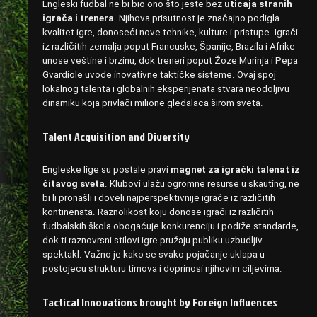
Engleski fudbal ne bi bio ono što jeste bez
uticaja stranih
igrača i trenera
. Njihova prisutnost je značajno podigla
kvalitet igre, donoseći nove tehnike, kulture i pristupe. Igrači
iz različitih zemalja poput Francuske, Španije, Brazila i Afrike
unose veštine i brzinu, dok treneri poput Žoze Murinja i Pepa
Gvardiole uvode inovativne taktičke sisteme. Ovaj spoj
lokalnog talenta i globalnih eksperijenata stvara neodoljivu
dinamiku koja privlači milione gledalaca širom sveta.
Talent Acquisition and Diversity
Engleske lige su postale pravi
magnet za igrački talenat iz
čitavog sveta
. Klubovi ulažu ogromne resurse u skauting, ne
bi li pronašli i doveli najperspektivnije igrače iz različitih
kontinenata. Raznolikost koju donose igrači iz različitih
fudbalskih škola obogaćuje konkurenciju i podiže standarde,
dok ti raznovrsni stilovi igre pružaju publiku uzbudljiv
spektakl. Važno je kako se svako pojačanje uklapa u
postojecu strukturu timova i doprinosi njihovim ciljevima.
Tactical Innovations brought by Foreign Influences