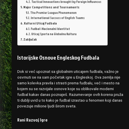
Tactical Innovations brought by Foreign Influences
Major Competitions and Tournaments
The Premier League Phenomenon
International Success of English Teams
Kulturni Uticaj Fudbala
Fudbal i Nacionalni Identitet
Uticaj Sporta na Globalnu Kulturu
Zaključak
Istorijske Osnove Engleskog Fudbala
Dok si već upoznat sa globalnim uticajem fudbala, važno je
osvrnuti se na sam početak igre u Engleskoj. Ova zemlja nije
samo kolevka pravila i strasti prema fudbalu, već i mesto na
kojem su se razvijale osnove koje su oblikovale moderni
fudbal kakav danas poznaješ. Razumevanje ovih korena pruža
ti dublji uvid u to kako je fudbal izrastao u fenomen koji danas
povezuje milione ljudi širom sveta.
Rani Razvoj Igre