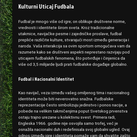
Kulturni Uticaj Fudbala
Fudbal je mnogo više od igre; on oblikuje društvene norme,
vrednosti i identitete širom sveta. Kroz tradicionalne
utakmice, navijačke pesme i zajedničke proslave, fudbal
prepliće različite kulture, stvarajući most između generacija i
naroda. Vaša interakcija sa ovim sportom omogućava vam da
razumete kako se društveni aspekti neprestano razvijaju pod
uticajem fudbalskih fenomena, što potvrđuje i činjenica da
više od 3,5 milijarde ljudi prati fudbalske događaje globalno.
Fudbal i Nacionalni Identitet
Kao navijač, veza između vašeg omiljenog tima i nacionalnog
identiteta može biti neverovatno snažna. Fudbalske
reprezentacije često simbolizuju jedinstvo i ponos nacije, a
pobede na velikim takmičenjima poput Svetskog prvenstva
ostaju trajno urezane u kolektivnu svest. Primera radi,
Engleska 1966. godine nije osvojila samo trofej, već je
osnažila nacionalni duh i redefinisala svoj globalni ugled. Ovaj
odnos između igre i identiteta pomaže vam da shvatite zašto