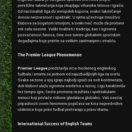
prestižne takmičenja koja okupljaju vrhunske timove i igrače.
Od nacionalnih liga do evropskih kupova, svako takmičenje
donosi neizvesnost i spektakl. U njima učestvuje mnoštvo
klubova sa bogatom istorijom, a svaki meč može da promeni
tok cela sezone. Veliki rivaliteti i tradicija, kao i ogromna
posvećenost fanova, čine ove turnire globalnim sportskim
događajima koje pratite sa velikim zanimanjem i strašću.
The Premier League Phenomenon
Premier League
predstavlja srce modernog engleskog
fudbala i smatra se jednom od najuzbudljivijih liga na svetu.
Svake sezone u njoj igraju najbolji igrači sa svih kontinenata,
dok klubovi ulažu ogromna sredstva u razvoj. Ligu karakteriše
brz tempo igre, česte promene rezultata i spektakularni
trenuci koji privlače milione gledalaca globalno. Vaš osećaj
pripadnosti ovom fenomenu pojačava se kroz nepredvidive
utakmice koje pravi fudbal pretvaraju u pravu dramu.
International Success of English Teams