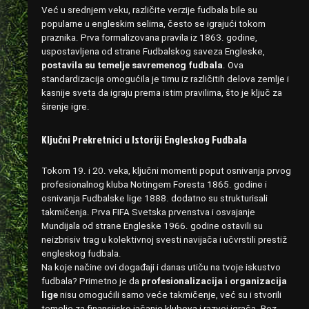
Već u srednjem veku, različite verzije fudbala bile su
popularne u engleskim selima, često se igrajući tokom
praznika. Prva formalizovana pravila iz 1863. godine,
uspostavljena od strane Fudbalskog saveza Engleske,
postavila su temelje savremenog fudbala
. Ova
standardizacija omogućila je timu iz različitih delova zemlje i
kasnije sveta da igraju prema istim pravilima, što je ključ za
širenje igre.
Ključni Prekretnici u Istoriji Engleskog Fudbala
Tokom 19. i 20. veka, ključni momenti poput osnivanja prvog
profesionalnog kluba Notingem Foresta 1865. godine i
osnivanja Fudbalske lige 1888. dodatno su strukturisali
takmičenja. Prva FIFA Svetska prvenstva i osvajanje
Mundijala od strane Engleske 1966. godine ostavili su
neizbrisiv trag u kolektivnoj svesti navijača i učvrstili prestiž
engleskog fudbala.
Na koje načine ovi događaji i danas utiču na tvoje iskustvo
fudbala? Primetno je da
profesionalizacija i organizacija
lige
nisu omogućili samo veće takmičenje, već su i stvorili
temelje za finansijsko jačanje klubova i razvoj igrača. Bez