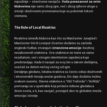
najvažnije – strastvene navijače.
Vaša povezanost sa ovim
klubovima
nije samo zbog igre, već i zbog njihove uloge u
istoriji i društvenim promenama koje su pokretali tokom
vremena.
The Role of Local Rivalries
Rivalstva između klubova kao što su Mančester Junajted i
Mančester Siti ili Liverpul i Everton dodatno su začinila
engleski fudbal, stvarajući
intenzivne emocije
i bezbroj
nezaboravnih utakmica. Ove utakmice ne mere se samo
rezultatom, već i strogim identitetom zajednica koje
predstavljaju. Kada ti navijaš za svoj tim u takvim derbijima,
osećaš se delom nečeg većeg od igre.
Detaljnije gledano, lokalna rivalstva su često odraz društvenih
i ekonomskih tenzija unutar gradova, što daje dodatnu težinu
svakom susretu. Slavne utakmice u “Old Trafordu” i “Anfildu”
pretvaraju se u spektakle koji privlače milione gledalaca
širom sveta, a ti, kao navijač, postaješ deo te globalne mreže
emocija i istorije.