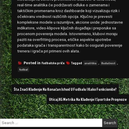
real-time analitika će podržavati odluke o zamenama i
taktičkim promenama kroz dashboarde koji vizualizuju rizik i
očekivanu vrednost različitih opcija. Ključno je prevesti
kompleksne modele u razumljive, akcione uvide: jednostavne
indikatore, video-klipove ključnih događaja i preporuke sa
procenom poverenja modela. Istovremeno, klubovi moraju
paziti na overfitting procesa, etičke aspekte upotrebe
podataka igrača i transparentnost kako bi osigurali poverenje
trenera i igrača pri primeni ovih alata.
Fudbalske priče
Tagged
,
,
Posted in
analitika
Budućnost
fudbal
Post
Šta Znači Klađenje Na Konačan Ishod U Fudbalu I Kako Funkcioniše?
navigation
Uticaj XG Metrika Na Klađenje I Sportske Prognoze
Search
for: