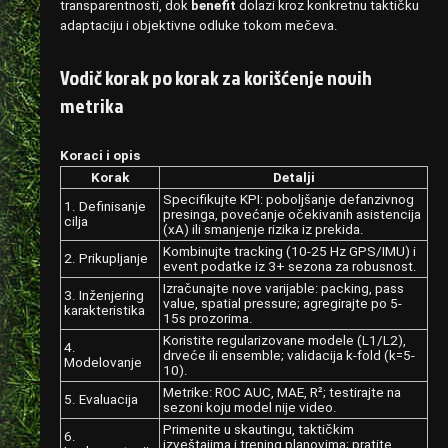
transparentnosti, dok
benefit
dolazi kroz konkretnu taktičku
adaptaciju i objektivne odluke tokom mečeva.
Vodič korak po korak za korišćenje novih
metrika
Koraci i opis
Korak
Detalji
Specifikujte KPI: poboljšanje defanzivnog
1. Definisanje
presinga, povećanje očekivanih asistencija
cilja
(xA) ili smanjenje rizika iz prekida.
Kombinujte tracking (10-25 Hz GPS/IMU) i
2. Prikupljanje
event podatke iz 3+ sezona za robusnost.
Izračunajte nove varijable: packing, pass
3. Inženjering
value, spatial pressure; agregirajte po 5-
karakteristika
15s prozorima.
Koristite regularizovane modele (L1/L2),
4.
drveće ili ensemble; validacija k-fold (k=5-
Modelovanje
10).
Metrike: ROC AUC, MAE, R²; testirajte na
5. Evaluacija
sezoni koju model nije video.
Primenite u skautingu, taktičkim
6.
izveštajima i trening planovima; pratite