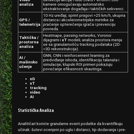
analiza
kamere omogućavaju automatsko
ekstraktovanje događaja i taktičkih sekvenci.
10 Hz uređaji, sprint pragovi >25 km/h, ukupna
GPS /
distanca i akcelerometrijske metrike za
telemetrija
praćenje opterećenja igrača i prevenciju
povreda.
Heatmape, passing networks, Voronoi
Taktička /
dijagrami i
xT
modeli; analiza prostora menja
prostorna
se sa granularnošću tracking podataka (2D-
analiza
>3D rekonstrukcija).
GNN, CNN i reinforcement learning za
AI /
predviđanje ishoda, identifikaciju talenata i
mašinsko
simulacije; klupski ROI primeri pokazuju
učenje
povećanje efikasnosti skautinga.
xG
xT
tracking
video
AI
Statistička Analiza
Analitičari koriste granularne event podatke da kvantifikuju
učinak: šutevi ocenjeni po uglu i distanci, tip dodavanja i pre-