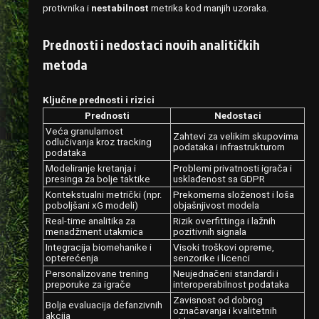
protivnika i
nestabilnost
metrika kod manjih uzoraka.
Prednosti i nedostaci novih analitičkih
metoda
Ključne prednosti i rizici
Prednosti
Nedostaci
Veća granularnost
Zahtevi za velikim skupovima
odlučivanja kroz tracking
podataka i infrastrukturom
podataka
Modeliranje kretanja i
Problemi privatnosti igrača i
presinga za bolje taktike
usklađenost sa GDPR
Kontekstualni metrički (npr.
Prekomerna složenost i loša
poboljšani xG modeli)
objašnjivost modela
Real‑time analitika za
Rizik overfittinga i lažnih
menadžment utakmica
pozitivnih signala
Integracija biomehanike i
Visoki troškovi opreme,
opterećenja
senzorike i licenci
Personalizovane trening
Neujednačeni standardi i
preporuke za igrače
interoperabilnost podataka
Zavisnost od dobrog
Bolja evaluacija defanzivnih
označavanja i kvalitetnih
akcija