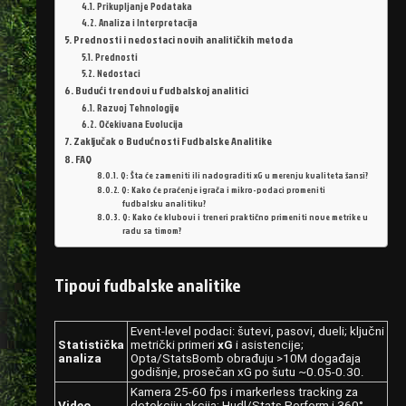
Prikupljanje Podataka
Analiza i Interpretacija
Prednosti i nedostaci novih analitičkih metoda
Prednosti
Nedostaci
Budući trendovi u fudbalskoj analitici
Razvoj Tehnologije
Očekivana Evolucija
Zaključak o Budućnosti Fudbalske Analitike
FAQ
Q: Šta će zameniti ili nadograditi xG u merenju kvaliteta šansi?
Q: Kako će praćenje igrača i mikro-podaci promeniti
fudbalsku analitiku?
Q: Kako će klubovi i treneri praktično primeniti nove metrike u
radu sa timom?
Tipovi fudbalske analitike
Event-level podaci: šutevi, pasovi, dueli; ključni
Statistička
metrički primeri
xG
i asistencije;
analiza
Opta/StatsBomb obrađuju >10M događaja
godišnje, prosečan xG po šutu ~0.05-0.30.
Kamera 25-60 fps i markerless tracking za
Video
detekciju akcija; Hudl/Stats Perform i 360°