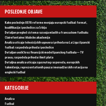
POSLEDNJE OBJAVE
Kako poslednje UEFA reforme menjaju evropski fudbal: format,
kvalifikacije i posledice za Srbiju
Detaljan pregled sistema razvoja mladih u francuskom fudbalu:
Clairefontaine i klubske akademije
Analiza uticaja televizijskih ugovora i prihoda na La Ligu i španski
fudbal: raspodela prihoda i posledice
Detaljan vodič kroz finansijski model španskog fudbala — TV
prava, raspodela prihoda i limit plata
Detaljna analiza uticaja zgusnutog rasporeda, evropskih
takmičenja, reprezentativnih pauza i menadžerskih rotacija na
engleski fudbal
KATEGORIJE
Analiza
Fudbal