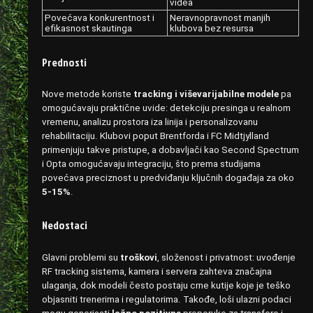
videa
Povećava konkurentnost i
Neravnopravnost manjih
efikasnost skautinga
klubova bez resursa
Prednosti
Nove metode koriste
tracking i viševarijabilne modele
pa
omogućavaju praktične uvide: detekciju presinga u realnom
vremenu, analizu prostora iza linija i personalizovanu
rehabilitaciju. Klubovi poput Brentforda i FC Midtjylland
primenjuju takve pristupe, a dobavljači kao Second Spectrum
i Opta omogućavaju integraciju, što prema studijama
povećava preciznost u predviđanju ključnih događaja za oko
5-15%
.
Nedostaci
Glavni problemi su
troškovi
, složenost i privatnost: uvođenje
RF tracking sistema, kamera i servera zahteva značajna
ulaganja, dok modeli često postaju crne kutije koje je teško
objasniti trenerima i regulatorima. Takođe, loši ulazni podaci