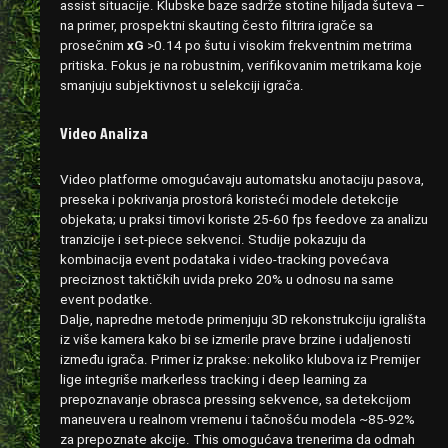
assist situacije. Klubske baze sadrže stotine hiljada šuteva –
na primer, prospektni skauting često filtrira igrače sa
prosečnim
xG
>0.14 po šutu i visokim frekventnim metrima
pritiska. Fokus je na robustnim, verifikovanim metrikama koje
smanjuju subjektivnost u selekciji igrača.
Video Analiza
Video platforme omogućavaju automatsku anotaciju pasova,
preseka i pokrivanja prostorâ koristeći modele detekcije
objekata; u praksi timovi koriste 25-60 fps feedove za analizu
tranzicije i set-piece sekvenci. Studije pokazuju da
kombinacija event podataka i video-tracking povećava
preciznost taktičkih uvida preko 20% u odnosu na same
event podatke.
Dalje, napredne metode primenjuju 3D rekonstrukciju igrališta
iz više kamera kako bi se izmerile prave brzine i udaljenosti
između igrača. Primer iz prakse: nekoliko klubova iz Premijer
lige integriše markerless tracking i deep learning za
prepoznavanje obrasca pressing sekvence, sa detekcijom
maneuvera u realnom vremenu i tačnošću modela ~85-92%
za prepoznate akcije. This omogućava trenerima da odmah