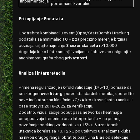
Implementacija
performans kvartalno.
Prikupljanje Podataka
Upotrebite kombinaciju event (Opta/StatsBomb) i tracking
podataka sa minimalno
10 Hz
za precizno merenje brzina i
pozicija; ciljajte najmanje
3 sezonska seta
i >10.000
događaja kako biste smanjili varijansu, i obavezno osigurajte
anonimnost igrača zbog
privatnosti
.
Analiza i Interpretacija
Primena regularizacije i k‑fold validacije (k=5-10) pomaže da
se izbegne
overfitting
; pored standardnih metrika, uporedite
nove indikatore sa klasičnim xG/xA kroz kovarijantnu analizu i
case study iz 2018-2022 za verifikaciju.
Dodatno, vizualizacije poput pass networks i heatmapa
omogućavaju trenerima brzu interpretaciju – na primer,
povećanje packing vrednosti za >15% u 6 uzastopnih
utakmica korelira sa +0.12 xG po utakmici u analizama kluba
na nivou drugog ranga; obratite pažnju na
bias
od selekcije