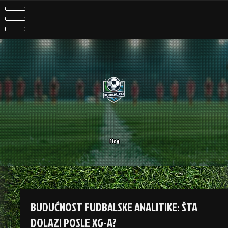
Skip
to
content
Blog
BUDUĆNOST FUDBALSKE ANALITIKE: ŠTA
DOLAZI POSLE XG-A?