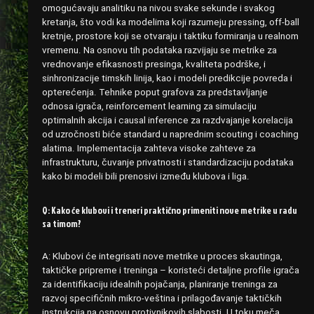
omogućavaju analitiku na nivou svake sekunde i svakog
kretanja, što vodi ka modelima koji razumeju pressing, off-ball
kretnje, prostore koji se otvaraju i taktiku formiranja u realnom
vremenu. Na osnovu tih podataka razvijaju se metrike za
vrednovanje efikasnosti presinga, kvaliteta podrške, i
sinhronizacije timskih linija, kao i modeli predikcije povreda i
opterećenja. Tehnike poput grafova za predstavljanje
odnosa igrača, reinforcement learning za simulaciju
optimalnih akcija i causal inference za razdvajanje korelacija
od uzročnosti biće standard u naprednim scouting i coaching
alatima. Implementacija zahteva visoke zahteve za
infrastrukturu, čuvanje privatnosti i standardizaciju podataka
kako bi modeli bili prenosivi između klubova i liga.
Q: Kako će klubovi i treneri praktično primeniti nove metrike u radu
sa timom?
A: Klubovi će integrisati nove metrike u proces skautinga,
taktičke pripreme i treninga – koristeći detaljne profile igrača
za identifikaciju idealnih pojačanja, planiranje treninga za
razvoj specifičnih mikro-veština i prilagođavanje taktičkih
instrukcija na osnovu protivnikovih slabosti. U toku meča,