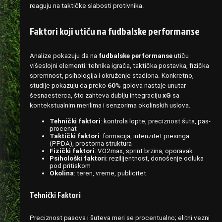
reaguju na taktičke slabosti protivnika.
Faktori koji utiču na fudbalske performanse
Analize pokazuju da na
fudbalske performanse
utiču
višeslojni elementi: tehnika igrača, taktička postavka, fizička
spremnost, psihologija i okruženje stadiona. Konkretno,
studije pokazuju da preko
60%
golova nastaje unutar
šesnaesterca, što zahteva dublju integraciju
xG
sa
kontekstualnim merilima i senzorima okolinskih uslova.
Tehnički faktori
: kontrola lopte, preciznost šuta, pas-
procenat
Taktički faktori
: formacija, intenzitet presinga
(PPDA), prostorna struktura
Fizički faktori
: VO2max, sprint brzina, oporavak
Psihološki faktori
: rezilijentnost, donošenje odluka
pod pritiskom
Okolina
: teren, vreme, publicitet
Tehnički Faktori
Preciznost pasova i šuteva meri se procentualno; elitni vezni