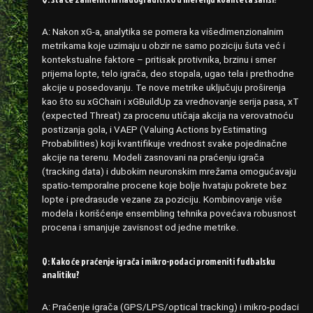
A: Nakon xG-a, analytika se pomera ka višedimenzionalnim
metrikama koje uzimaju u obzir ne samo poziciju šuta već i
kontekstualne faktore – pritisak protivnika, brzinu i smer
prijema lopte, telo igrača, deo stopala, ugao tela i prethodne
akcije u posedovanju. Te nove metrike uključuju proširenja
kao što su xGChain i xGBuildUp za vrednovanje serija pasa, xT
(expected Threat) za procenu utičaja akcija na verovatnoću
postizanja gola, i VAEP (Valuing Actions by Estimating
Probabilities) koji kvantifikuje vrednost svake pojedinačne
akcije na terenu. Modeli zasnovani na praćenju igrača
(tracking data) i dubokim neuronskim mrežama omogućavaju
spatio-temporalne procene koje bolje hvataju pokrete bez
lopte i predrasude vezane za poziciju. Kombinovanje više
modela i korišćenje ensembling tehnika povećava robusnost
procena i smanjuje zavisnost od jedne metrike.
Q: Kako će praćenje igrača i mikro-podaci promeniti fudbalsku
analitiku?
A: Praćenje igrača (GPS/LPS/optical tracking) i mikro-podaci