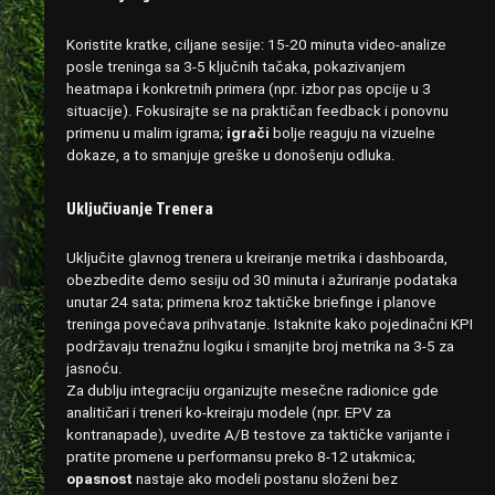
Koristite kratke, ciljane sesije: 15-20 minuta video-analize
posle treninga sa 3-5 ključnih tačaka, pokazivanjem
heatmapa i konkretnih primera (npr. izbor pas opcije u 3
situacije). Fokusirajte se na praktičan feedback i ponovnu
primenu u malim igrama;
igrači
bolje reaguju na vizuelne
dokaze, a to smanjuje greške u donošenju odluka.
Uključivanje Trenera
Uključite glavnog trenera u kreiranje metrika i dashboarda,
obezbedite demo sesiju od 30 minuta i ažuriranje podataka
unutar 24 sata; primena kroz taktičke briefinge i planove
treninga povećava prihvatanje. Istaknite kako pojedinačni KPI
podržavaju trenažnu logiku i smanjite broj metrika na 3-5 za
jasnoću.
Za dublju integraciju organizujte mesečne radionice gde
analitičari i treneri ko-kreiraju modele (npr. EPV za
kontranapade), uvedite A/B testove za taktičke varijante i
pratite promene u performansu preko 8-12 utakmica;
opasnost
nastaje ako modeli postanu složeni bez