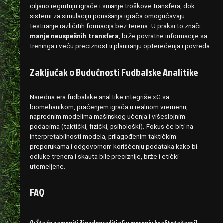
ciljano regrutuju igrače i smanje troškove transfera, dok
sistemi za simulaciju ponašanja igrača omogućavaju
testiranje različitih formacija bez terena. U praksi to znači
manje neuspešnih transfera
, brže povratne informacije sa
treninga i veću preciznost u planiranju opterećenja i povreda.
Zaključak o Budućnosti Fudbalske Analitike
Naredna era fudbalske analitike integriše xG sa
biomehanikom, praćenjem igrača u realnom vremenu,
naprednim modelima mašinskog učenja i višeslojnim
podacima (taktički, fizički, psihološki). Fokus će biti na
interpretabilnosti modela, prilagođenim taktičkim
preporukama i odgovornom korišćenju podataka kako bi
odluke trenera i skauta bile preciznije, brže i etički
utemeljene.
FAQ
Q: Šta će zameniti ili nadograditi xG u merenju kvaliteta šansi?