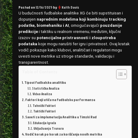
Posted on
12/16/2025
by
Keith Davis
U budućnosti fudbalske analitike XG će biti supstituisan i
dopunjen
naprednim modelima koji kombinuju tracking
podatke, biomehaniku i AI
, omogućavajući
pouzdanije
predikcije
i taktiku u realnom vremenu; međutim, ključni
izazov su
potencijalne pristrasnosti i zloupotreba
podataka
koje mogu narušiti fer igru i privatnost. Ovaj kratak
vodič pokazuje kako klubovi, analitičari i regulatori mogu
uvesti nove metrike uz stroge standarde, validaciju i
transparentnost.
Table of Contents
Tipovi fudbalske analitike
Statistička Analiza
Video Analiza
Faktori koji utiču na fudbalske performanse
Tehnički Faktori
Taktički Faktori
Saveti za implemetaciju Analitike u Timski Rad
Edukacija Igrača
Uključivanje Trenera
Vodič korak po korak za korišćenje novih metrika