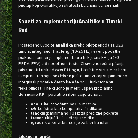
pristup koji kvantifikuje i strateški balansira šansu i rizik.
Saveti za implemetaciju Analitike u Timski
Rad
Postepeno uvodite
analitika
preko pilot-perioda sa U23
timom, integrišući
tracking
(10-25 Hz) i event podatke;
praktičan primer je implementacija tri ključna KPI-ja (xG,
PPDA, EPV) u 6‑nedeljnom testu. Obavezno rešite pitanja
privatnosti i rizik od
overfittinga
, i koristite vizuale za brzu
akciju na treningu;
pozitivno
je što timovi koji su primereno
integrisali podatke često beleže bolju funkcionalnu
fleksibilnost. The ključno je meriti uspeh kroz jasno
definisane
KPI
i povratne informacije trenera.
analitika
: započnite sa 3‑5 metrika
xG
: koristite kao komparativni indikator
tracking
: minimalno 10 Hz za precizne pokrete
trener
: uključite ih u dizajn metrika
igrači
: kratke video-sesije za brzi transfer
Edukacija Igrača