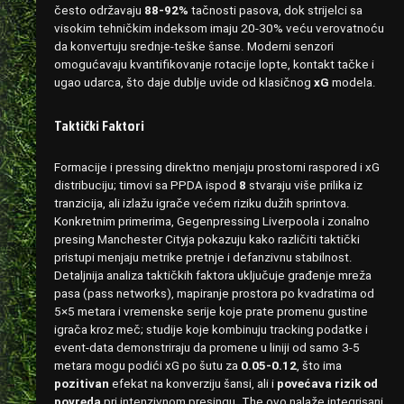
često održavaju
88-92%
tačnosti pasova, dok strijelci sa
visokim tehničkim indeksom imaju 20-30% veću verovatnoću
da konvertuju srednje-teške šanse. Moderni senzori
omogućavaju kvantifikovanje rotacije lopte, kontakt tačke i
ugao udarca, što daje dublje uvide od klasičnog
xG
modela.
Taktički Faktori
Formacije i pressing direktno menjaju prostorni raspored i xG
distribuciju; timovi sa PPDA ispod
8
stvaraju više prilika iz
tranzicija, ali izlažu igrače većem riziku dužih sprintova.
Konkretnim primerima, Gegenpressing Liverpoola i zonalno
presing Manchester Cityja pokazuju kako različiti taktički
pristupi menjaju metrike pretnje i defanzivnu stabilnost.
Detaljnija analiza taktičkih faktora uključuje građenje mreža
pasa (pass networks), mapiranje prostora po kvadratima od
5×5 metara i vremenske serije koje prate promenu gustine
igrača kroz meč; studije koje kombinuju tracking podatke i
event-data demonstriraju da promene u liniji od samo 3-5
metara mogu podići xG po šutu za
0.05-0.12
, što ima
pozitivan
efekat na konverziju šansi, ali i
povećava rizik od
povreda
pri intenzivnom presingu. The ovo nalaže integrisani