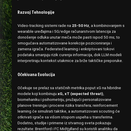
Razvoj Tehnologije
Video-tracking sistemi rade na
25-50 Hz
, a kombinovanjem s
wearable uređajima i 5G/edge računarstvom latencija za
donošenje odluka unutar meča može pasti ispod 50 ms; to
omogućava automatizovane korekcije pozicioniranja i
zamena igrača. Federated learning i enkriptovani tokovi
podataka smanjuju rizik curenja informacija, dok LLM modeli
interpretiraju kontekst utakmice za brže taktičke preporuke.
Očekivana Evolucija
Očekuje se prelaz sa statičnih metrika poput xG na hibridne
modele koji kombinuju
xG, xT (expected threat)
,
biomehaniku i psihometriju, pružajući personalizovane
planove treninga i procene rizika transfera; reinforcement
learning će simulirati taktike, a automatizovani scouting će
otkrivati igrače sa višom stopom uspeha u transferima.
Dodatno, studije i primene iz stvarnog sveta pokazuju
rezultate: Brentford i FC Midtjylland su koristili analitiku da