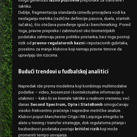
mogu generisati
lažno pozitivne
preporuke za transfere i
taktiku.
Dublje, fragmentacija standarda između provajdera vodi ka
neslaganju metrika (različite definicije pasova, duela, startnih
tačaka), što otežava poređenje igrača i benchmarking. Pored
toga, pravne prepreke i zabrinutost oko biometrijskih
podataka zahtevaju jasne politike pristanka; bez toga postoji
rizik od
pravno-regulatornih kazni
i reputacionih gubitaka,
posebno za manje klubove koji nemaju pravne timove da
upravljaju tim rizicima.
Budući trendovi u fudbalskoj analitici
Napredak ide prema modelima koji kombinuju multimodalne
podatke – video, biosenzori i kontekstualne informacije o
utakmici – kako bi se kreirale taktike u realnom vremenu; već
danas
Second Spectrum, Opta i StatsBomb
omogućavaju
visoko-frekventno praćenje i napredne metričke analize.
Klubovi poput Manchester Cityja i RB Leipziga integrišu te
alate u trening i transfer strategije, dok regulatorna pitanja i
bezbednost podataka postaju
kritični rizik
koji može
promeniti tempo usvajanja.