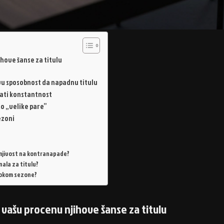
ihove šanse za titulu
vu sposobnost da napadnu titulu
ćati konstantnost
mo „velike pare”
ezoni
ranjivost na kontranapade?
nala za titulu?
 tokom sezone?
a vašu procenu njihove šanse za titulu