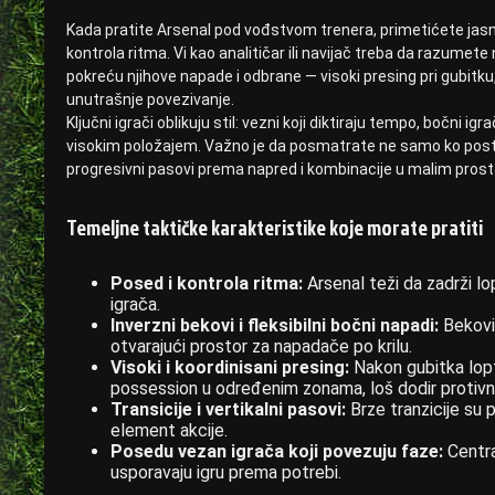
Kada pratite Arsenal pod vođstvom trenera, primetićete jasnu i
kontrola ritma. Vi kao analitičar ili navijač treba da razumete n
pokreću njihove napade i odbrane — visoki presing pri gubitku, 
unutrašnje povezivanje.
Ključni igrači oblikuju stil: vezni koji diktiraju tempo, bočni ig
visokim položajem. Važno je da posmatrate ne samo ko postiž
progresivni pasovi prema napred i kombinacije u malim prost
Temeljne taktičke karakteristike koje morate pratiti
Posed i kontrola ritma:
Arsenal teži da zadrži lop
igrača.
Inverzni bekovi i fleksibilni bočni napadi:
Bekovi 
otvarajući prostor za napadače po krilu.
Visoki i koordinisani presing:
Nakon gubitka lopte
possession u određenim zonama, loš dodir protivni
Transicije i vertikalni pasovi:
Brze tranzicije su p
element akcije.
Posedu vezan igrača koji povezuju faze:
Central
usporavaju igru prema potrebi.