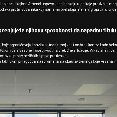
blone u kojima Arsenal uspeva i gde nastaju rupe koje protivnici mo
gođava protiv suparnika koji namerno prekidaju ritam ili igraju čvrstu, di
ocenjujete njihovu sposobnost da napadnu titulu
sti koje ograničavaju konzistentnost: ranjivost na brze kontre kada bek
 tokom cele sezone, i osetljivost na prekidne situacije. Vi kao analitiča
stavku protiv različitih tipova protivnika.
 taktičkim prilagodbama i promenama skauta/treninga koje Arsenal 