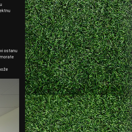
gu
rektnu
ovi ostanu
r morate
može