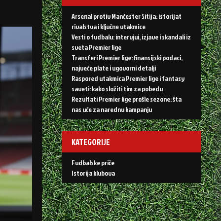
Arsenal protiv Mančester Sitija: istorijat
rivalstva i ključne utakmice
Vesti o fudbalu: intervjui, izjave i skandali iz
sveta Premier lige
Transferi Premier lige: finansijski podaci,
najveće plate i ugovorni detalji
Raspored utakmica Premier lige i fantasy
saveti: kako složiti tim za pobedu
Rezultati Premier lige prošle sezone: šta
nas uče za narednu kampanju
KATEGORIJE
Fudbalske priče
Istorija klubova