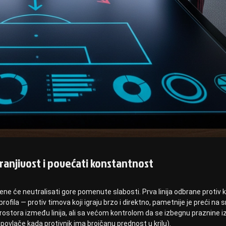
 ranjivost i povećati konstantnost
ne će neutralisati gore pomenute slabosti. Prva linija odbrane protiv k
rofila — protiv timova koji igraju brzo i direktno, pametnije je preći na 
je prostora između linija, ali sa većom kontrolom da se izbegnu praznine 
e povlače kada protivnik ima brojčanu prednost u krilu).