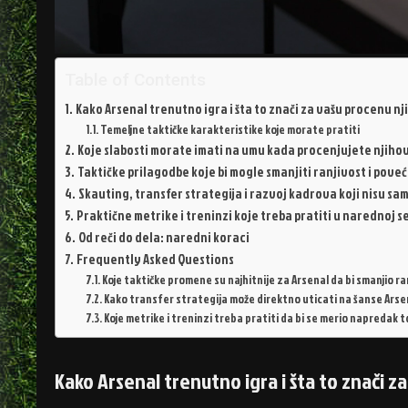
Table of Contents
Kako Arsenal trenutno igra i šta to znači za vašu procenu nj
Temeljne taktičke karakteristike koje morate pratiti
Koje slabosti morate imati na umu kada procenjujete njiho
Taktičke prilagodbe koje bi mogle smanjiti ranjivost i pove
Skauting, transfer strategija i razvoj kadrova koji nisu sa
Praktične metrike i treninzi koje treba pratiti u narednoj s
Od reči do dela: naredni koraci
Frequently Asked Questions
Koje taktičke promene su najhitnije za Arsenal da bi smanjio 
Kako transfer strategija može direktno uticati na šanse Arse
Koje metrike i treninzi treba pratiti da bi se merio napredak
Kako Arsenal trenutno igra i šta to znači z