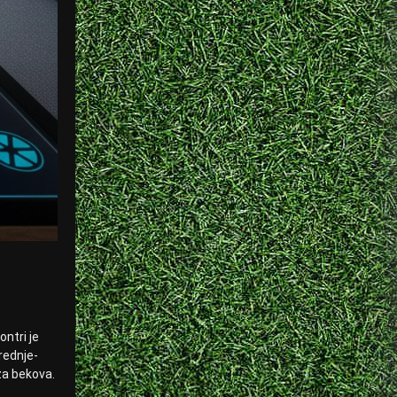
ontri je
srednje-
iza bekova.