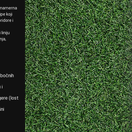
 i namerna
ipe koji
ridore i
liniju
nja,
e bočnih
 i
gere (lost
šni