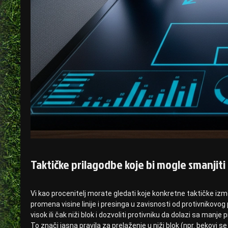
Taktičke prilagodbe koje bi mogle smanjiti
Vi kao procenitelj morate gledati koje konkretne taktičke izme
promena visine linije i presinga u zavisnosti od protivnikovog p
visok ili čak niži blok i dozvoliti protivniku da dolazi sa man
To znači jasna pravila za prelaženje u niži blok (npr. bekovi s