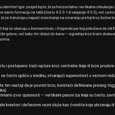
dentitet igre: posjed lopte, brza horizontalna i vertikalna cirkulacija
e samo formaciju na tabli (često 4-2-3-1 ili varijacije 4-3-3), već i princ
brza tranzicija u napad i insistiranje na stvaranju pretnji kroz bočne ko
rači koji se ubacuju u šesnaesterac, i štoperski par koji pokušava da održi 
e golove, već kako tim dolazi do šansi — izgradnja kroz kraće dodava
orima.
tu i postepeno traži rupture kroz centralne linije ili brze prodor
se često upliću u sredinu, stvarajući superiornost u veznom redu
 tim nastoji da je povrati brzo, koristeći definisane presing trig
ka).
rimarni izvor opasnosti — vertikalni pasovi iza linija su često zavr
ni kreatori i defanzivni vezni služe kao čvorišta koja ubrzavaju ili