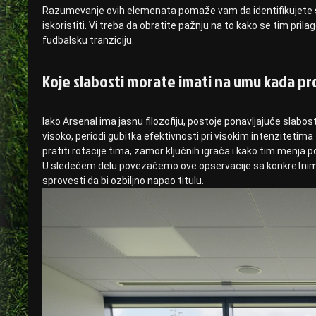
Razumevanje ovih elemenata pomaže vam da identifikujete ša
iskoristiti. Vi treba da obratite pažnju na to kako se tim prila
fudbalsku tranziciju.
Koje slabosti morate imati na umu kada pr
Iako Arsenal ima jasnu filozofiju, postoje ponavljajuće slabo
visoko, periodi gubitka efektivnosti pri visokim intenzitetima
pratiti rotacije tima, zamor ključnih igrača i kako tim menja po
U sledećem delu povezaćemo ove opservacije sa konkretnim
sprovesti da bi ozbiljno napao titulu.